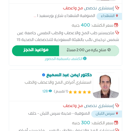
إستشاري تخصص
مخ واعصاب
المنوفية الشهداء شارع بورسعيد ا
...
الشهداء
400
سعر الكشف:
جنيه
ماجيستير طب المخ والاعصاب والطب النفسي جامعة عين
شمس ترخيص نائب بالهيئة السعودية للتخصصات الصحية 15
سنة خبرة مستشفيات معهد ناصر للبحوث والعلاج -
مواعيد الحجز
متاح بكرة من 2:00 مساءً
مستشفيات المواساة بالسعودية استشاري علاج جلطات ونزيف
الكشف باسبقية الحضور
المخ والتشنجات والصداع والانزلاق الغضروفي والشلل الرعاش
وأمراض العضلات والزهايمر استشاري رسم الاعصاب والعضلات
ورسم المخ وحقن البوتكس للصداع المزمن وتيبس العضلات
دكتور ايمن عبد السميع
استشاري أمراض المخ والاعصاب والطب
النفسي
(1 تقييم)
128
إستشاري تخصص
مخ واعصاب
المنوفية - مدينة سرس الليان - خلف
سرس الليان
مجلس المدينة - اعلي صيدلية د.علاء شرشر
...
300
سعر الكشف:
جنيه