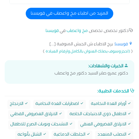
والاضطرابات الجنسية والصداع والصرع وامراض المخ والاعصاب
للاطفال والامراض النفسية في الاطفال والتوحد وفرط الحركة
المزيد من اطباء مخ واعصاب في قويسنا
ونقص الانتباه وضعف الذكاء والتأخر الدراسي والتدخين
والمشاكل الزوجية والتحليل النفسي وعمل الجلسات النفسية
دكتور تخصص تخصص
مخ واعصاب
في
قويسنا
قويسنا
: برج الاطباء ش الجيش المنوفية [...]
)
(
(احجز وسوف يصلك العنوان بالكامل وارقام العيادة
الخبرات والشهادات:
دكتور عمرو صابر السيد دكتور مخ واعصاب
الخدمات الطبية:
أورام الغدة النخامية
اضطرابات الغدة النخامية
الارتجاج
الاطفال ذوي الاحتياجات الخاصة
الانزلاق الغضروفى القطني
الانزلاق الغضروفي العنقي
التشنجات ونوبات الصرع للاطفال
التصلب المتعدد
الجلطات الدماغية
الشلل بأنواعه