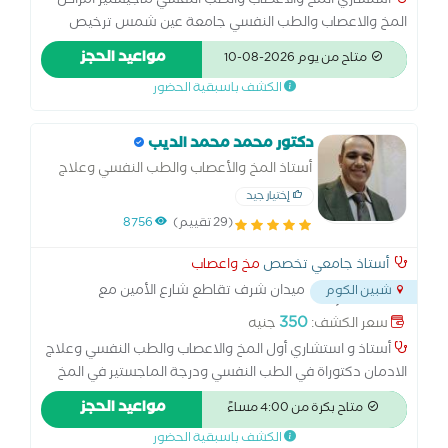
استشاري المخ والاعصاب والطب النفسي ماجيستير أمراض
المخ والاعصاب والطب النفسي جامعة عين شمس ترخيص
نائب بالهيئة السعودية للتخصصات الصحية خبرة اكثر من 15 عام
مواعيد الحجز
متاح من يوم 2026-08-10
بمستشفيات معهد ناصر للبحوث والعلاج بالقاهرة ومجموعة
الكشف باسبقية الحضور
المواساة الطبية بالسعودية رسم المخ للاطفال والكبار رسم
الاعصاب والعضلات حقن البوتكس للصداع وتيبس العضلات
دكتور محمد محمد الديب
أستاذ المخ والأعصاب والطب النفسي وعلاج
الادمان
إختيار جيد
(29 تقييم)
8756
أستاذ جامعي تخصص
مخ واعصاب
ميدان شرف تقاطع شارع الأمين مع
شبين الكوم
شارع المهيب أمام مدرسة التربية الإسلامية الخاصة
...
350
سعر الكشف:
جنيه
أستاذ و استشاري أول المخ والاعصاب والطب النفسي وعلاج
الادمان دكتوراة في الطب النفسي ودرجة الماجستير في المخ
والاعصاب والطب النفسي واستشاري بمستشفي الشرطة
مواعيد الحجز
متاح بكرة من 4:00 مساءً
بالقاهرة .علاج الجلطات ونزيف المخ والتهابات المخ والامراض
الكشف باسبقية الحضور
النفسية والادمان والشلل الرعاش والام الظهر والرقبة