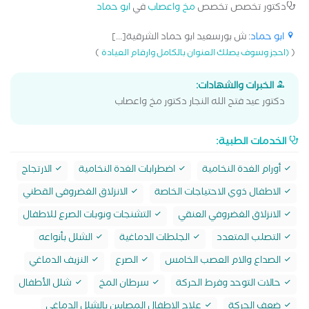
دكتور تخصص تخصص
مخ واعصاب
في
ابو حماد
ابو حماد
: ش بورسعيد ابو حماد الشرقية[...]
)
(
(احجز وسوف يصلك العنوان بالكامل وارقام العيادة
الخبرات والشهادات:
دكتور عيد فتح الله النجار دكتور مخ واعصاب
الخدمات الطبية:
أورام الغدة النخامية
اضطرابات الغدة النخامية
الارتجاج
الاطفال ذوي الاحتياجات الخاصة
الانزلاق الغضروفى القطني
الانزلاق الغضروفي العنقي
التشنجات ونوبات الصرع للاطفال
التصلب المتعدد
الجلطات الدماغية
الشلل بأنواعه
الصداع والام العصب الخامس
الصرع
النزيف الدماغي
حالات التوحد وفرط الحركة
سرطان المخ
شلل الأطفال
ضعف الحركة
علاج الاطفال المصابين بالشلل الدماغي