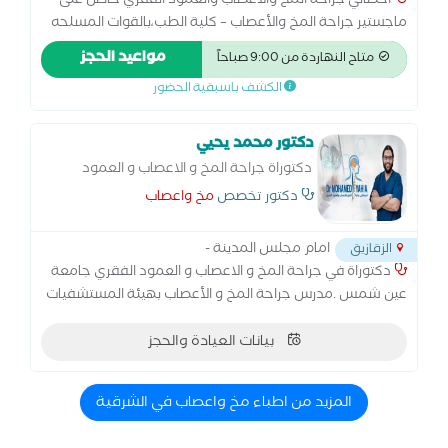
أخصائي جراحة المخ والأعصاب والعمود الفقري حاصل على
ماجستير جراحة المخ والأعصاب – كلية الطب،بالقوات المسلحه
خبرة واسعة في تشخيص وعلاج أمراض المخ والأعصاب
مواعيد الحجز
متاح النهاردة من 9:00 صباحاً
والعمود الفقري مثل: الانزلاق الغضروفي والآلام العصبية. أورام
الكشف باسبقية الحضور
المخ والنخاع الشوكي. إصابات الرأس والعمود الفقري. الصرع
والصداع المزمن والدوار. متخصص في الجراحات الميكروسكوبية
والمناظير العصبية. متابعة دقيقة لحالات ما بعد الجراحة
دكتور محمد يحيي
والتأهيل العصبي.
دكتوراة جراحة المخ و الاعصاب و العمود
الفقري
دكتور تخصص
مخ واعصاب
امام مجلس المدينة -
الزقازيق
دكتوراة في جراحة المخ و الاعصاب و العمود الفقري جامعة
عين شمس .مدرس جراحة المخ و الأعصاب بهيئة المستشفيات
و المعاهد التعليمية. زمالة الكلية الملكية الجراحين
وانجلترا.زمالة اكلينيكية جامعة هايديلبرج.
بيانات العيادة والحجز
المزيد من اطباء مخ واعصاب في الشرقية