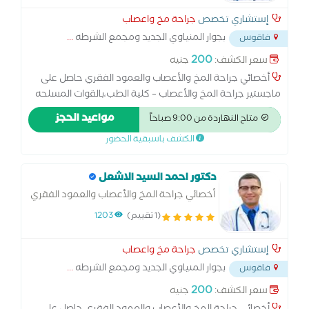
إستشاري تخصص
جراحة مخ واعصاب
بجوار المنياوي الجديد ومجمع الشرطه
...
فاقوس
200
سعر الكشف:
جنيه
أخصائي جراحة المخ والأعصاب والعمود الفقري حاصل على
ماجستير جراحة المخ والأعصاب – كلية الطب،بالقوات المسلحه
خبرة واسعة في تشخيص وعلاج أمراض المخ والأعصاب
مواعيد الحجز
متاح النهاردة من 9:00 صباحاً
والعمود الفقري مثل: الانزلاق الغضروفي والآلام العصبية. أورام
الكشف باسبقية الحضور
المخ والنخاع الشوكي. إصابات الرأس والعمود الفقري. الصرع
والصداع المزمن والدوار. متخصص في الجراحات الميكروسكوبية
والمناظير العصبية. متابعة دقيقة لحالات ما بعد الجراحة
دكتور احمد السيد الاشعل
والتأهيل العصبي.
أخصائي جراحة المخ والأعصاب والعمود الفقري
بالقوات المسلحه
(1 تقييم)
1203
إستشاري تخصص
جراحة مخ واعصاب
بجوار المنياوي الجديد ومجمع الشرطه
...
فاقوس
200
سعر الكشف:
جنيه