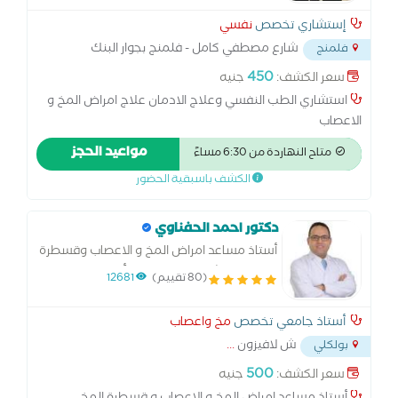
إستشاري تخصص
نفسي
شارع مصطفي كامل - فلمنج بجوار البنك
فلمنج
الاهلي
...
450
سعر الكشف:
جنيه
استشاري الطب النفسي وعلاج الادمان علاج امراض المخ و
الاعصاب
مواعيد الحجز
متاح النهاردة من 6:30 مساءً
الكشف باسبقية الحضور
دكتور احمد الحفناوي
أستاذ مساعد امراض المخ و الاعصاب وقسطرة
المخ بمستشفى فيرا مايسنر بألمانيا دكتور مخ
(80 تقييم)
12681
واعصاب متخصص مخ واعصاب بالغين
أستاذ جامعي تخصص
مخ واعصاب
ش لافيزون
...
بولكلي
500
سعر الكشف:
جنيه