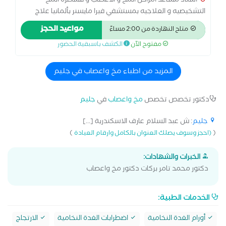
أستاذ مساعد امراض المخ و الاعصاب و قسطرة المخ
التشخيصيه و العلاجيه بمستشفي فيرا مايسنر بألمانيا علاج
جلطات و نزيف المخ و قصور شرايين المخ و العنق شهادة
مواعيد الحجز
متاح النهاردة من 2:00 مساءً
التخصص الإكلينيكي بألمانيا زميل جامعتي فورتسبورج و إيسين
مفتوح الآن
الكشف باسبقية الحضور
بألمانيا دكتوراه أمراض المخ و الاعصاب جامعه فورتسبورج
بألمانيا دكتوراه و مدرس أمراض المخ و الاعصاب جامعه
الاسكندريه
المزيد من اطباء مخ واعصاب في جليم
دكتور تخصص تخصص
مخ واعصاب
في
جليم
جليم
: ش عبد السلام عارف الاسكندرية [...]
)
(
(احجز وسوف يصلك العنوان بالكامل وارقام العيادة
الخبرات والشهادات:
دكتور محمد تامر بركات دكتور مخ واعصاب
الخدمات الطبية:
أورام الغدة النخامية
اضطرابات الغدة النخامية
الارتجاج