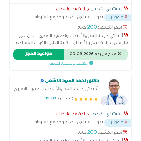
إستشاري تخصص
جراحة مخ واعصاب
بجوار المنياوي الجديد ومجمع الشرطه
...
فاقوس
200
سعر الكشف:
جنيه
أخصائي جراحة المخ والأعصاب والعمود الفقري حاصل على
ماجستير جراحة المخ والأعصاب – كلية الطب،بالقوات المسلحه
خبرة واسعة في تشخيص وعلاج أمراض المخ والأعصاب
مواعيد الحجز
متاح من يوم 2026-08-09
والعمود الفقري مثل: الانزلاق الغضروفي والآلام العصبية. أورام
الكشف باسبقية الحضور
المخ والنخاع الشوكي. إصابات الرأس والعمود الفقري. الصرع
والصداع المزمن والدوار. متخصص في الجراحات الميكروسكوبية
والمناظير العصبية. متابعة دقيقة لحالات ما بعد الجراحة
دكتور احمد السيد الاشعل
والتأهيل العصبي.
أخصائي جراحة المخ والأعصاب والعمود الفقري
بالقوات المسلحه
(1 تقييم)
1195
إستشاري تخصص
جراحة مخ واعصاب
بجوار المنياوي الجديد ومجمع الشرطه
...
فاقوس
200
سعر الكشف:
جنيه