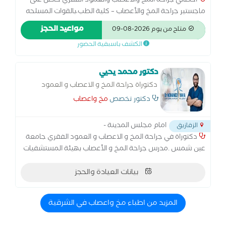
أخصائي جراحة المخ والأعصاب والعمود الفقري حاصل على
ماجستير جراحة المخ والأعصاب – كلية الطب،بالقوات المسلحه
خبرة واسعة في تشخيص وعلاج أمراض المخ والأعصاب
مواعيد الحجز
متاح من يوم 2026-08-09
والعمود الفقري مثل: الانزلاق الغضروفي والآلام العصبية. أورام
الكشف باسبقية الحضور
المخ والنخاع الشوكي. إصابات الرأس والعمود الفقري. الصرع
والصداع المزمن والدوار. متخصص في الجراحات الميكروسكوبية
والمناظير العصبية. متابعة دقيقة لحالات ما بعد الجراحة
دكتور محمد يحيي
والتأهيل العصبي.
دكتوراة جراحة المخ و الاعصاب و العمود
الفقري
دكتور تخصص
مخ واعصاب
امام مجلس المدينة -
الزقازيق
دكتوراة في جراحة المخ و الاعصاب و العمود الفقري جامعة
عين شمس .مدرس جراحة المخ و الأعصاب بهيئة المستشفيات
و المعاهد التعليمية. زمالة الكلية الملكية الجراحين
وانجلترا.زمالة اكلينيكية جامعة هايديلبرج.
بيانات العيادة والحجز
المزيد من اطباء مخ واعصاب في الشرقية