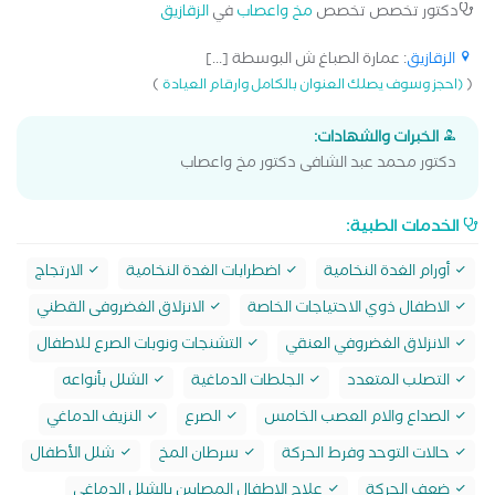
دكتور تخصص تخصص
مخ واعصاب
في
الزقازيق
الزقازيق
: عمارة الصباغ ش البوسطة [...]
)
(
(احجز وسوف يصلك العنوان بالكامل وارقام العيادة
الخبرات والشهادات:
دكتور محمد عبد الشافى دكتور مخ واعصاب
الخدمات الطبية:
أورام الغدة النخامية
اضطرابات الغدة النخامية
الارتجاج
الاطفال ذوي الاحتياجات الخاصة
الانزلاق الغضروفى القطني
الانزلاق الغضروفي العنقي
التشنجات ونوبات الصرع للاطفال
التصلب المتعدد
الجلطات الدماغية
الشلل بأنواعه
الصداع والام العصب الخامس
الصرع
النزيف الدماغي
حالات التوحد وفرط الحركة
سرطان المخ
شلل الأطفال
ضعف الحركة
علاج الاطفال المصابين بالشلل الدماغي