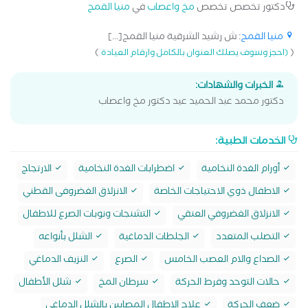
دكتور تخصص تخصص
مخ واعصاب
في
منيا القمح
منيا القمح
: ش رشيد الشرقية منيا القمح[...]
)
(
(احجز وسوف يصلك العنوان بالكامل وارقام العيادة
الخبرات والشهادات:
دكتور محمد عبد الحميد عيد دكتور مخ واعصاب
الخدمات الطبية:
أورام الغدة النخامية
اضطرابات الغدة النخامية
الارتجاج
الاطفال ذوي الاحتياجات الخاصة
الانزلاق الغضروفى القطني
الانزلاق الغضروفي العنقي
التشنجات ونوبات الصرع للاطفال
التصلب المتعدد
الجلطات الدماغية
الشلل بأنواعه
الصداع والام العصب الخامس
الصرع
النزيف الدماغي
حالات التوحد وفرط الحركة
سرطان المخ
شلل الأطفال
ضعف الحركة
علاج الاطفال المصابين بالشلل الدماغي