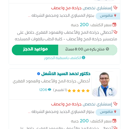
إستشاري تخصص
جراحة مخ واعصاب
بجوار المنياوي الجديد ومجمع الشرطه
...
فاقوس
200
سعر الكشف:
جنيه
أخصائي جراحة المخ والأعصاب والعمود الفقري حاصل على
ماجستير جراحة المخ والأعصاب – كلية الطب،بالقوات المسلحه
خبرة واسعة في تشخيص وعلاج أمراض المخ والأعصاب
مواعيد الحجز
متاح بكرة من 8:00 مساءً
والعمود الفقري مثل: الانزلاق الغضروفي والآلام العصبية. أورام
الكشف باسبقية الحضور
المخ والنخاع الشوكي. إصابات الرأس والعمود الفقري. الصرع
والصداع المزمن والدوار. متخصص في الجراحات الميكروسكوبية
والمناظير العصبية. متابعة دقيقة لحالات ما بعد الجراحة
دكتور احمد السيد الاشعل
والتأهيل العصبي.
أخصائي جراحة المخ والأعصاب والعمود الفقري
بالقوات المسلحه
(1 تقييم)
1206
إستشاري تخصص
جراحة مخ واعصاب
بجوار المنياوي الجديد ومجمع الشرطه
...
فاقوس
200
سعر الكشف:
جنيه