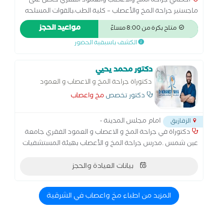
أخصائي جراحة المخ والأعصاب والعمود الفقري حاصل على
ماجستير جراحة المخ والأعصاب – كلية الطب،بالقوات المسلحه
خبرة واسعة في تشخيص وعلاج أمراض المخ والأعصاب
مواعيد الحجز
متاح بكرة من 8:00 مساءً
والعمود الفقري مثل: الانزلاق الغضروفي والآلام العصبية. أورام
الكشف باسبقية الحضور
المخ والنخاع الشوكي. إصابات الرأس والعمود الفقري. الصرع
والصداع المزمن والدوار. متخصص في الجراحات الميكروسكوبية
والمناظير العصبية. متابعة دقيقة لحالات ما بعد الجراحة
دكتور محمد يحيي
والتأهيل العصبي.
دكتوراة جراحة المخ و الاعصاب و العمود
الفقري
دكتور تخصص
مخ واعصاب
امام مجلس المدينة -
الزقازيق
دكتوراة في جراحة المخ و الاعصاب و العمود الفقري جامعة
عين شمس .مدرس جراحة المخ و الأعصاب بهيئة المستشفيات
و المعاهد التعليمية. زمالة الكلية الملكية الجراحين
وانجلترا.زمالة اكلينيكية جامعة هايديلبرج.
بيانات العيادة والحجز
المزيد من اطباء مخ واعصاب في الشرقية