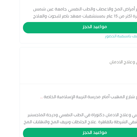
ر أمراض المخ والاعصاب والطب النفسي جامعة عين شمس
ترخيص نائب بالهيئة السعودية للتخصصات الصحية خبرة اكثر من 15 عام بمستشفيات معهد ناصر للبحوث والعلاج
المخ للاطفال والكبار رسم الاعصاب والعضلات حقن البوتكس
مواعيد الحجز
ف باسبقية الحضور
وعلاج الادمان
ارع المهيب أمام مدرسة التربية الإسلامية الخاصة
...
ي وعلاج الادمان دكتوراة في الطب النفسي ودرجة الماجستير
الشرطة بالقاهرة .علاج الجلطات ونزيف المخ والتهابات المخ
هر والرقبة والاضطرابات الجنسية والصداع والصرع وامراض المخ
مواعيد الحجز
وحد وفرط الحركة ونقص الانتباه وضعف الذكاء والتأخر الدراسي