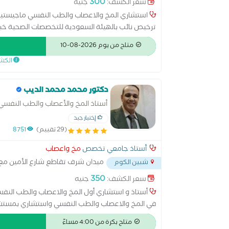
300
سعر الكشف:
جنيه
استشاري المخ والاعصاب والطب النفسي ماجيستي
بالقاهرة ومجموعة المواساة الطبية بالسعودية رسم 
متاح من يوم 2026-08-10
للصداع وتيبس العضلات
الكش
دكتور محمد محمد الديب
أستاذ المخ والأعصاب والطب النفسي 
إختيار جيد
(29 تقييم)
8751
أستاذ جامعي تخصص
مخ واعصاب
ميدان شرف تقاطع شارع الأمين مع ش
شبين الكوم
350
سعر الكشف:
جنيه
أستاذ و استشاري أول المخ والاعصاب والطب النفس
في المخ والاعصاب والطب النفسي واستشاري بمستشفي 
والامراض النفسية والادمان والشلل الرعاش والام الظ
متاح بكرة من 4:00 مساءً
والاعصاب للاطفال والامراض النفسية في الاطفال والت