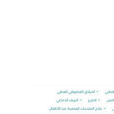
لقطني
الانزلاق الغضروفي العنقي
خامس
الصرع
النزيف الدماغي
ي
علاج التشنجات العصبية عند الأطفال