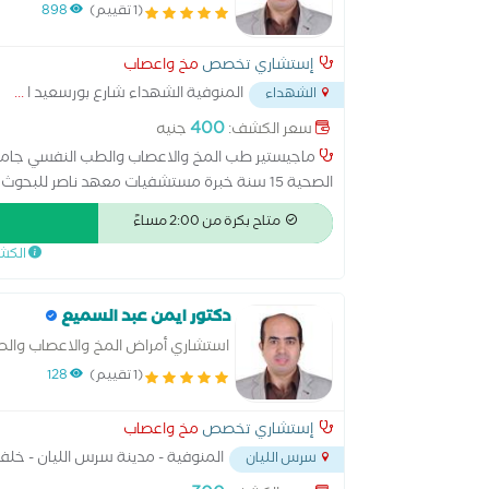
(1 تقييم)
898
إستشاري تخصص
مخ واعصاب
المنوفية الشهداء شارع بورسعيد ا
...
الشهداء
400
سعر الكشف:
جنيه
ماجيستير طب المخ والاعصاب والطب النفسي جام
الصحية 15 سنة خبرة مستشفيات معهد ناصر للب
جلطات ونزيف المخ والتشنجات والصداع والانزلاق ال
متاح بكرة من 2:00 مساءً
رسم الاعصاب والعضلات ورسم المخ وحقن البوتكس 
الكش
دكتور ايمن عبد السميع
استشاري أمراض المخ والاعصاب وال
(1 تقييم)
128
إستشاري تخصص
مخ واعصاب
المنوفية - مدينة سرس الليان - خل
سرس الليان