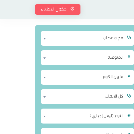
دخول الاطباء
مخ واعصاب
المنوفية
شبين الكوم
كل الالقاب
النوع (ليس إجباري)