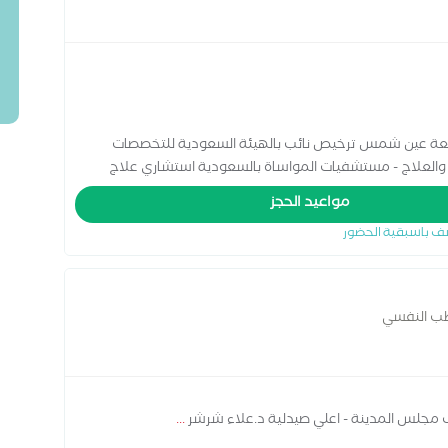
عة عين شمس ترخيص نائب بالهيئة السعودية للتخصصات
حوث والعلاج - مستشفيات المواساة بالسعودية استشاري علاج
غضروفي والشلل الرعاش وأمراض العضلات والزهايمر استشاري
مواعيد الحجز
للصداع المزمن وتيبس العضلات
ف باسبقية الحضور
طب النفسي
ف مجلس المدينة - اعلي صيدلية د.علاء شرشر
...