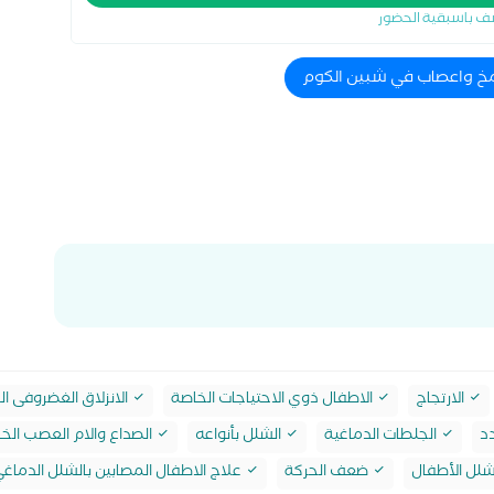
ف باسبقية الحضور
الجلسات النفسية
 مخ واعصاب في شبين الكوم
الارتجاج
الاطفال ذوي الاحتياجات الخاصة
الانزلاق الغضروفى ا
د
الجلطات الدماغية
الشلل بأنواعه
الصداع والام العصب ال
لل الأطفال
ضعف الحركة
علاج الاطفال المصابين بالشلل الدماغ