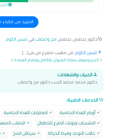
الكش
والتدخين والمشاكل الزوجية والتحليل النفسي وعمل 
المزيد من اطباء
دكتور تخصص تخصص
مخ واعصاب
في
شبين الكوم
شبين الكوم
: ش مهيب متفرع من ش[...]
)
(
(احجز وسوف يصلك العنوان بالكامل وارقام العيادة
الخبرات والشهادات:
دكتور محمد محمد الديب دكتور مخ واعصاب
الخدمات الطبية:
أورام الغدة النخامية
اضطرابات الغدة النخامية
التشنجات ونوبات الصرع للاطفال
التصلب المتعد
حالات التوحد وفرط الحركة
سرطان المخ
ش