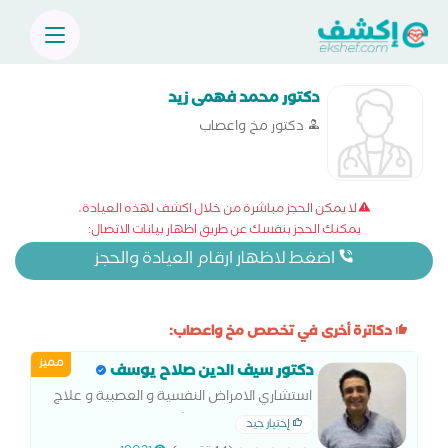
دكتور محمد فهمى زيد
دكتور مخ واعصاب
لا يمكن الحجز مباشرة من خلال اكشف لهذه العيادة،
يمكنك الحجز بنفسك عن طريق اظهار بيانات الاتصال:
اضغط لاظهار ارقام العيادة والحجز
دكاترة أخرى في تخصص مخ واعصاب:
مميز
دكتور سيف الدين صلاح يوسف
استشاري الامراض النفسية و العصبية و علاج
الادمان - جامعة عين شمس عضو الجمعية
إختيار جيد
الملكية الانجليزية للأطباء النفسيين .عضو