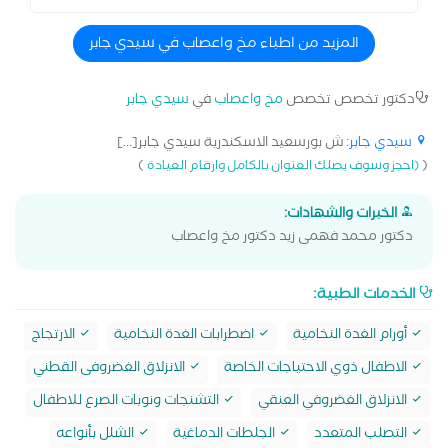
المزيد من اطباء مخ واعصاب في سيدي جابر
دكتور تخصص تخصص
مخ واعصاب
في
سيدي جابر
سيدي جابر
: ش بورسعيد الاسكندرية سيدي جابر[...]
)
(
(احجز وسوف يصلك العنوان بالكامل وارقام العيادة
الخبرات والشهادات:
دكتور محمد فهمى زيد دكتور مخ واعصاب
الخدمات الطبية:
أورام الغدة النخامية
اضطرابات الغدة النخامية
الارتجاج
الاطفال ذوي الاحتياجات الخاصة
الانزلاق الغضروفى القطني
الانزلاق الغضروفي العنقي
التشنجات ونوبات الصرع للاطفال
التصلب المتعدد
الجلطات الدماغية
الشلل بأنواعه