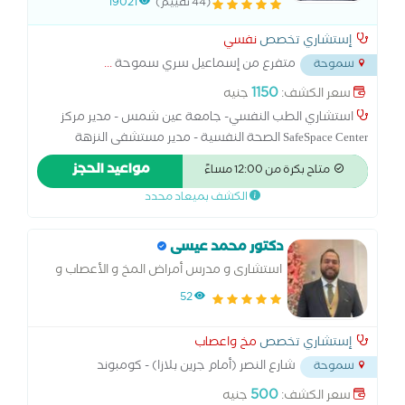
(44 تقييم)
19021
الجمعية المصرية للطب النفسي مدير
مستشفى
إستشاري تخصص
نفسي
متفرع من إسماعيل سري سموحة
...
سموحة
1150
سعر الكشف:
جنيه
استشاري الطب النفسي- جامعة عين شمس - مدير مركز
SafeSpace Center الصحة النفسية - مدير مستشفى النزهة
التخصصي - عضو الجمعية الانجلزية الملكية للطب النفسي -
مواعيد الحجز
متاح بكرة من 12:00 مساءً
عضو الجمعية المصرية للطب النفسي - استشاري بمستشفى
الكشف بميعاد محدد
ريكوفري (Recovery) - متخصص امراض نفسية ، ادمان
دكتور محمد عيسى
استشارى و مدرس أمراض المخ و الأعصاب و
الطب النفسى - كلية الطب جامعة الاسكندرية
52
إستشاري تخصص
مخ واعصاب
شارع النصر (أمام جرين بلازا) - كومبوند
سموحة
البروج شارع 4
...
500
سعر الكشف:
جنيه