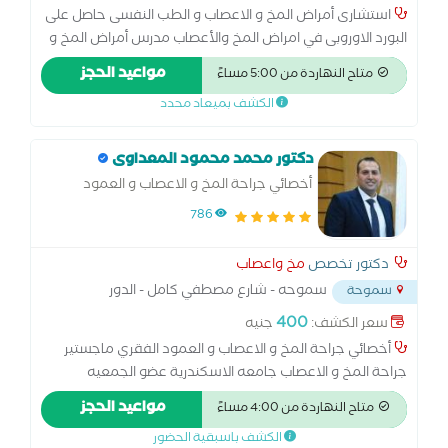
استشارى أمراض المخ و الاعصاب و الطب النفسى حاصل على
البورد الاوروبى في امراض المخ والأعصاب مدرس أمراض المخ و
الأعصاب و الطب النفسى بكلية الطب جامعة الإسكندرية
مواعيد الحجز
متاح النهاردة من 5:00 مساءً
دكتوراة الطب النفسى و مرض ألزهايمر و اضطرابات الذاكرة و
الكشف بميعاد محدد
الاضطرابات المعرفية
دكتور محمد محمود المعداوى
أخصائي جراحة المخ و الاعصاب و العمود
الفقري
786
دكتور تخصص
مخ واعصاب
سموحه - شارع مصطفي كامل - الدور
سموحة
الخامس - فوق
...
400
سعر الكشف:
جنيه
أخصائي جراحة المخ و الاعصاب و العمود الفقري ماجستير
جراحة المخ و الاعصاب جامعه الاسكندرية عضو الجمعيه
المصريه للعمود الفقرى
مواعيد الحجز
متاح النهاردة من 4:00 مساءً
الكشف باسبقية الحضور