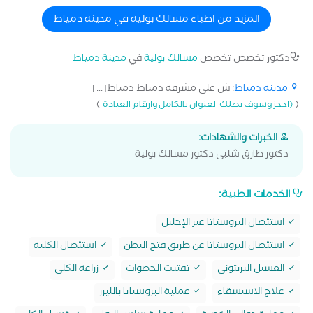
المزيد من اطباء مسالك بولية في مدينة دمياط
دكتور تخصص تخصص
مسالك بولية
في
مدينة دمياط
مدينة دمياط
: ش على مشرفة دمياط دمياط[...]
)
(
(احجز وسوف يصلك العنوان بالكامل وارقام العيادة
الخبرات والشهادات:
دكتور طارق شلبى دكتور مسالك بولية
الخدمات الطبية:
استئصال البروستاتا عبر الإحليل
استئصال البروستاتا عن طريق فتح البطن
استئصال الكلية
الغسيل البريتوني
تفتيت الحصوات
زراعة الكلى
علاج الاستسقاء
عملية البروستاتا بالليزر