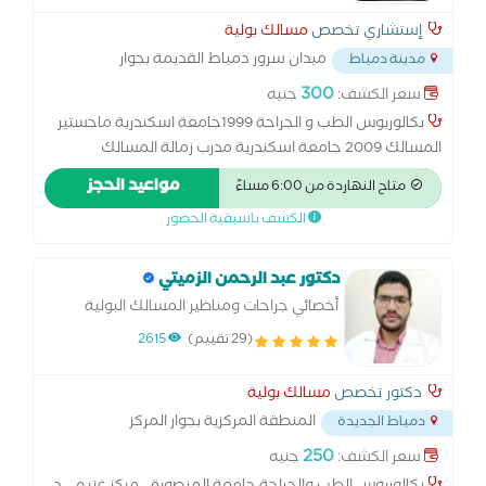
إستشاري تخصص
مسالك بولية
ميدان سرور دمياط القديمة بجوار
مدينة دمياط
حلويات شريف الزينى
...
300
سعر الكشف:
جنيه
بكالوريوس الطب و الجراحة 1999جامعة اسكندرية ماجستير
المسالك 2009 جامعة اسكندرية مدرب زمالة المسالك
بمستشفى دمياط العام و م. دمياط التخصصي الأعصر خبرة 25
مواعيد الحجز
متاح النهاردة من 6:00 مساءً
علما فى تخصص المسالك
الكشف باسبقية الحضور
دكتور عبد الرحمن الزميتي
أخصائي جراحات ومناظير المسالك البولية
(29 تقييم)
2615
دكتور تخصص
مسالك بولية
المنطقة المركزية بجوار المركز
دمياط الجديدة
الإسلامي
...
250
سعر الكشف:
جنيه