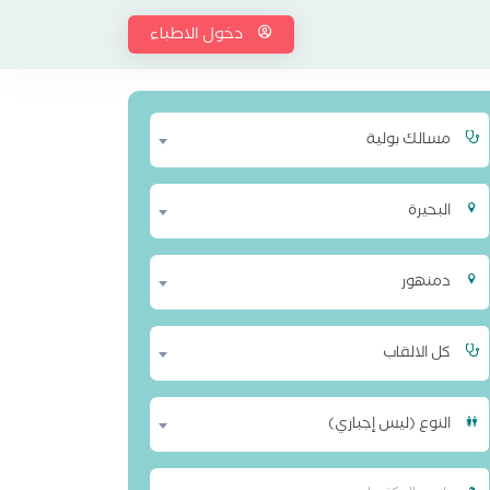
دخول الاطباء
مسالك بولية
البحيرة
دمنهور
كل الالقاب
النوع (ليس إجباري)