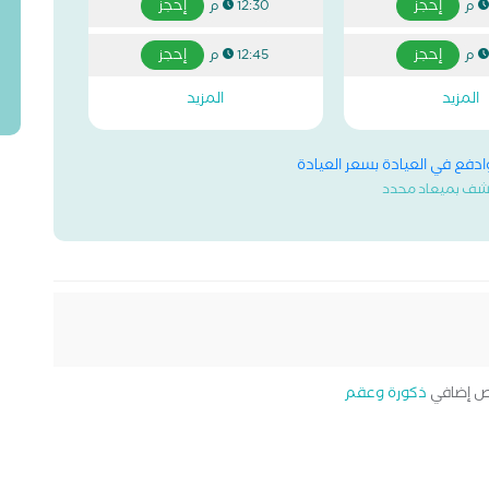
إحجز
إحجز
12:30 م
إحجز
إحجز
12:45 م
المزيد
المزيد
وادفع في العيادة بسعر العيادة
شف بميعاد محدد
 إضافي
ذكورة وعقم