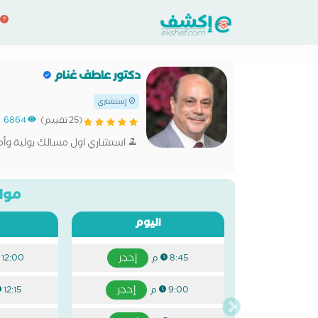
دكتور عاطف غنام
إستشاري
(25 تقييم)
6864
استشاري اول مسالك بولية وأ
مواع
اليوم
إحجز
8:45 م
12:00 م
إحجز
9:00 م
12:15 م