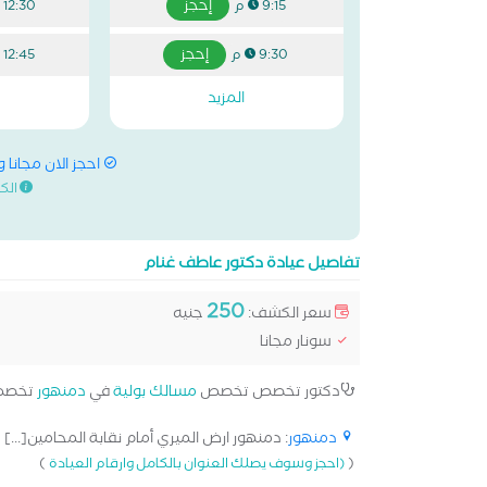
إحجز
9:15 م
12:30 م
إحجز
9:30 م
12:45 م
المزيد
احجز الان مجانا 
الك
تفاصيل عيادة دكتور عاطف غنام
250
سعر الكشف:
جنيه
سونار مجانا
دكتور تخصص تخصص
مسالك بولية
في
دمنهور
تخصص
دمنهور
: دمنهور ارض الميري أمام نقابة المحامين[...]
)
(
(احجز وسوف يصلك العنوان بالكامل وارقام العيادة