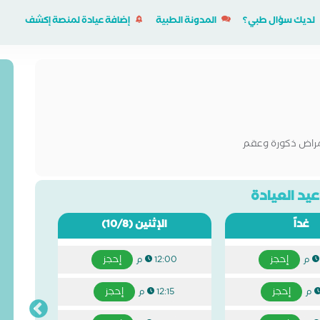
لديك سؤال طبي؟
المدونة الطبية
إضافة عيادة لمنصة إكشف
مراض ذكورة وعقم
يد العيادة
غداً
الإثنين
(10/8)
إحجز
إحجز
12:00 م
إحجز
إحجز
12:15 م