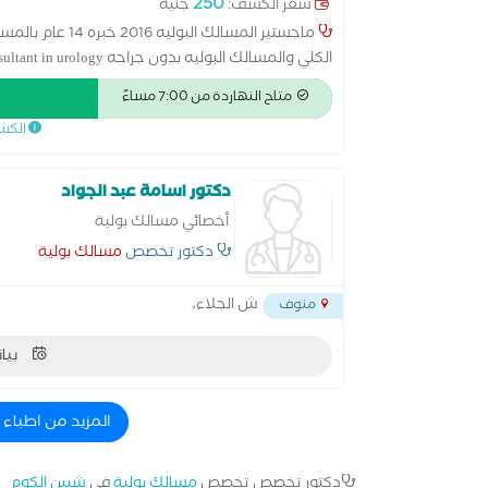
250
سعر الكشف:
جنيه
ماجستير المسالك
الكلي والمسالك البوليه بدون جراحه Consultant in urology
متاح النهاردة من 7:00 مساءً
الكش
دكتور اسامة عبد الجواد
أخصائي مسالك بولية
دكتور تخصص
مسالك بولية
ش الجلاء،
منوف
بيان
المزيد من اطباء
دكتور تخصص تخصص
مسالك بولية
في
شبين الكوم