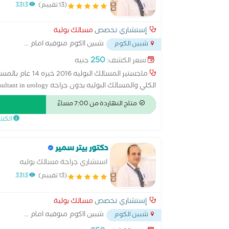
(13 تقييم)
3313
إستشاري تخصص
مسالك بولية
شبين ااكوم منوفيه امام
...
شبين الكوم
250
سعر الكشف:
جنيه
ماجستير المسالك
الكلي والمسالك البوليه بدون جراحه Consultant in urology
متاح النهاردة من 7:00 مساءً
الكش
دكتور بيتر سمير
استشاري جراحة مسالك بوليه
(13 تقييم)
3313
إستشاري تخصص
مسالك بولية
شبين ااكوم منوفيه امام
...
شبين الكوم