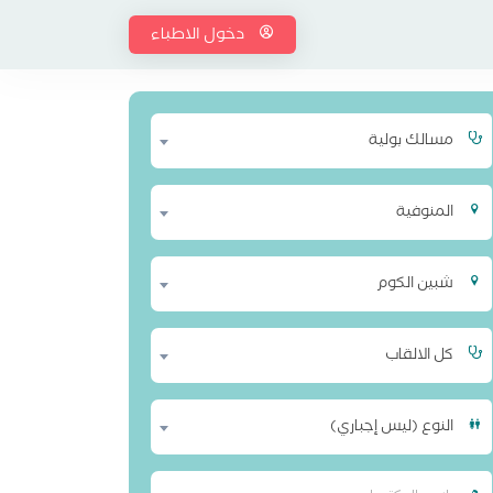
دخول الاطباء
مسالك بولية
المنوفية
شبين الكوم
كل الالقاب
النوع (ليس إجباري)