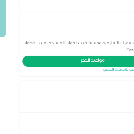
 البوليه 2016 خبره 14 عام بالمستسفيات التعليميه ومستشفيات القوات المسلحه تفتيت حصوات
مواعيد الحجز
ف باسبقية الحضور