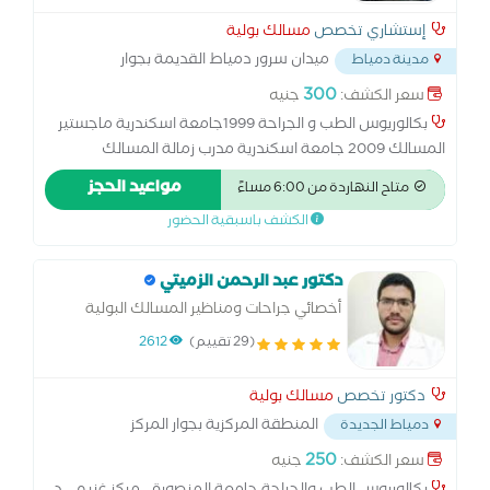
إستشاري تخصص
مسالك بولية
ميدان سرور دمياط القديمة بجوار
مدينة دمياط
حلويات شريف الزينى
...
300
سعر الكشف:
جنيه
بكالوريوس الطب و الجراحة 1999جامعة اسكندرية ماجستير
المسالك 2009 جامعة اسكندرية مدرب زمالة المسالك
بمستشفى دمياط العام و م. دمياط التخصصي الأعصر خبرة 25
مواعيد الحجز
متاح النهاردة من 6:00 مساءً
علما فى تخصص المسالك
الكشف باسبقية الحضور
دكتور عبد الرحمن الزميتي
أخصائي جراحات ومناظير المسالك البولية
(29 تقييم)
2612
دكتور تخصص
مسالك بولية
المنطقة المركزية بجوار المركز
دمياط الجديدة
الإسلامي
...
250
سعر الكشف:
جنيه