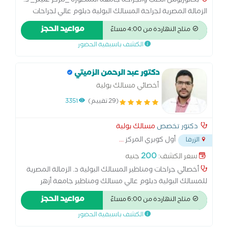
بكالوريوس الطب والجراحة جامعة المنصورة _مركز غنيم_ د.
الزمالة المصرية لجراحة المسالك البولية دبلوم عالي لجراحات
المسالك جامعة الأزهر خبرة في المجال الطبي 8 سنوات
مواعيد الحجز
متاح النهاردة من 4:00 مساءً
الكشف باسبقية الحضور
دكتور عبد الرحمن الزميتي
أخصائي مسالك بولية
(29 تقييم)
3351
دكتور تخصص
مسالك بولية
أول كوبري المركز
...
الزرقا
200
سعر الكشف:
جنيه
أخصائي جراحات ومناظير المسالك البولية د. الزمالة المصرية
للمسالك البولية دبلوم عالي مسالك ومناظير جامعة أزهر
القاهرة
مواعيد الحجز
متاح النهاردة من 6:00 مساءً
الكشف باسبقية الحضور