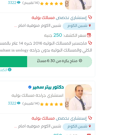
(14 تقييم)
3322
إستشاري تخصص
مسالك بولية
شبين ااكوم منوفيه امام
...
شبين الكوم
250
سعر الكشف:
جنيه
ماجستير المسالك
الكلي والمسالك البوليه بدون جراحه Consultant in urology
متاح بكرة من 6:30 مساءً
الكش
دكتور بيتر سمير
استشاري جراحة مسالك بوليه
(14 تقييم)
3322
إستشاري تخصص
مسالك بولية
شبين ااكوم منوفيه امام
...
شبين الكوم