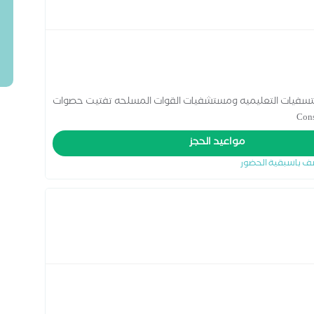
 البوليه 2016 خبره 14 عام بالمستسفيات التعليميه ومستشفيات القوات المسلحه تفتيت حصوات
مواعيد الحجز
ف باسبقية الحضور