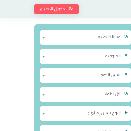
دخول الاطباء
مسالك بولية
المنوفية
شبين الكوم
كل الالقاب
النوع (ليس إجباري)