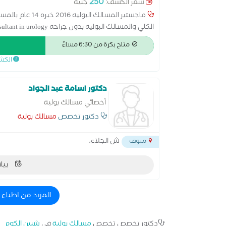
250
سعر الكشف:
جنيه
ماجستير المسالك
الكلي والمسالك البوليه بدون جراحه Consultant in urology
متاح بكرة من 6:30 مساءً
الكش
دكتور اسامة عبد الجواد
أخصائي مسالك بولية
دكتور تخصص
مسالك بولية
ش الجلاء،
منوف
بيان
المزيد من اطباء
دكتور تخصص تخصص
مسالك بولية
في
شبين الكوم