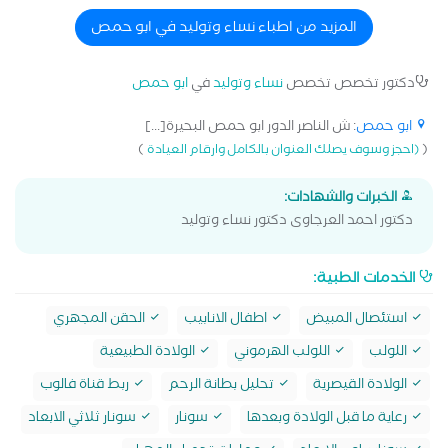
المزيد من اطباء نساء وتوليد في ابو حمص
دكتور تخصص تخصص
نساء وتوليد
في
ابو حمص
ابو حمص
: ش الناصر الدور ابو حمص البحيرة[...]
)
(
(احجز وسوف يصلك العنوان بالكامل وارقام العيادة
الخبرات والشهادات:
دكتور احمد العرجاوى دكتور نساء وتوليد
الخدمات الطبية:
استئصال المبيض
اطفال الانابيب
الحقن المجهري
اللولب
اللولب الهرموني
الولادة الطبيعية
الولادة القيصرية
تحليل بطانة الرحم
ربط قناة فالوب
رعاية ما قبل الولادة وبعدها
سونار
سونار ثلاثي الابعاد