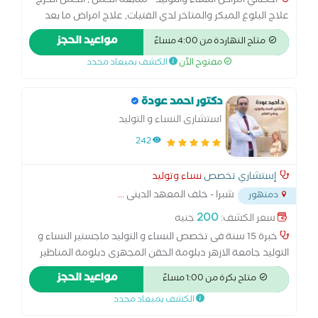
اخصائي امراض النساء والتوليد - متابعة الحمل , الحمل الحرج -
علاج البلوغ المبكر والمتاخر لدي الفتيات, علاج امراض ما بعد
سن الياس , جراحة الاورام النسائية , الولاده الطبيعي و القيصيرية
مواعيد الحجز
متاح النهاردة من 4:00 مساءً
, و علاج تأخر الانجاب
مفتوح الآن
الكشف بميعاد محدد
دكتور احمد عودة
استشارى النساء و التوليد
242
إستشاري تخصص
نساء وتوليد
شبرا - خلف المعهد الدينى
...
دمنهور
200
سعر الكشف:
جنيه
خبرة 15 سنة فى تخصص النساء و التوليد ماجستير النساء و
التوليد جامعة الازهر دبلومة الحقن المجهرى دبلومة المناظير
النسائية
مواعيد الحجز
متاح بكرة من 1:00 مساءً
الكشف بميعاد محدد