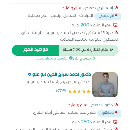
إستشاري تخصص
نساء وتوليد
الجرادات - المدخل الرئيسى امام صيدلية
ابو حمص
محمد راغب
...
200
سعر الكشف:
جنيه
خبرة 15 سنة فى تخصص النساء و التوليد دبلومة الحقن
المجهرى دبلومة المناظير النسائية
مواعيد الحجز
متاح النهاردة من 7:00 مساءً
مفتوح الآن
الكشف بميعاد محدد
دكتور احمد سراج الدين ابو علو
اخصائي امراض و جراحه النساء و التوليد
ومتابعه الحمل و الحمل الحرج
577
دكتور تخصص
نساء وتوليد
شارع عبد السلام الشاذلي أمام النادى
دمنهور
الإجتماعي أمام مدخل فتح الله الجديد
...
250
سعر الكشف:
جنيه