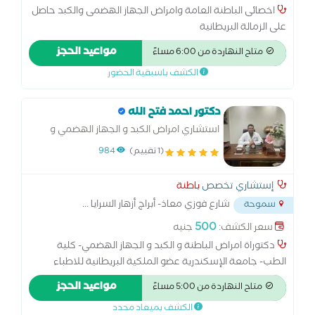
اخصائى الباطنة العامة وامراض الجهاز الهضمى والكبد حاصل
على الزمالة البريطانية
مواعيد الحجز
متاح النهاردة من 6:00 مساءً
الكشف باسبقية الحضور
دكتور احمد فتح الله
استشاري امراض الكبد و الجهاز الهضمي و
المناظير
(1 تقييم)
984
إستشاري تخصص
باطنة
شارع فوزي معاذ- أبراج أزهار السرايا
...
سموحة
500
سعر الكشف:
جنيه
دكتوراة امراض الباطنة و الكبد و الجهاز الهضمي- كلية
الطب- جامعة الإسكندرية عضو الملكية البريطانية للاطباء
مواعيد الحجز
متاح النهاردة من 5:00 مساءً
الكشف بميعاد محدد