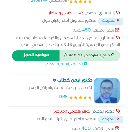
(266 تقييم)
24098
إستشاري تخصص
جهاز هضمي ومناظير
فيكتور عمانويل أمام زهران مول
...
سموحة
450
سعر الكشف:
جنيه
أستشاري أمراض الجهاز الهضمي والكبد والمناظير ومتابعة
السكر عضو الجمعية الأوروبية للكبد والجهاز الهضمي عضو
الجمعية المصرية للكبد والجهاز الهضمي دراسات متقدمة فى
مواعيد الحجز
متاح النهاردة من 8:30 مساءً
السكر عضو جامعة هارفرد امريكا الكشف بالموجات فوق
الكشف باسبقية الحضور
الصوتية
دكتور ايمن خطاب
اخصائى الباطنة العامة وامراض الجهاز
الهضمى والكبد حاصل على الزمالة البريطانية
435
دكتور تخصص
جهاز هضمي ومناظير
سموحة امام جرين بلازا - شارع النصر
...
سموحة
400
سعر الكشف:
جنيه