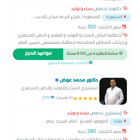
دكتورة تخصص
نساء وتوليد
المنصوره/ شارع الترعه ميدان الاديب
...
المنصورة
350
سعر الكشف:
جنيه
أخصائية امراض النساء و التوليد و العقم و الحقن المجهري
وجراحات المناظير المتقدمة اخصائية بمستشفى شربين العام
سابقا ومستشفى المنصورة العام الجديده سابقا ومستشفى
مواعيد الحجز
متاحة النهاردة من 6:00 مساءً
الشاطبي للنساء والتوليد السكندرية سابقا دبلومة امراض
الكشف باسبقية الحضور
النساء والتوليد جامعة بنها ماجستير امراض النساء والتوليد
جامعة بنها الدبلومة الامريكية التجميل النسائي عضو الجمعية
الاكلينكيه لأمراض النساء والتوليد الكشف باحدث سونار رباعي
دكتور محمد عوض
الابعاد سعر الكشف يشمل السونار برنامج متكامل لمتابعة
استشاري النساء والتوليد والحقن المجهري
الحمل و الولادة بدون الم.عمليات تجميل المهبل و شد تضيق
والمناظير IVF, ICSI consultant
(4 تقييم)
2717
المهبل ، جراحات المناظير المتقدمة.
إستشاري تخصص
نساء وتوليد
الموقف القديم ، امام مسجد غنام
...
طلخا
280
سعر الكشف:
جنيه