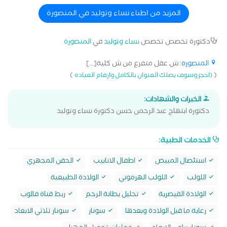
المزيد من اطباء نساء وتوليد في المنصورة
دكتورة تخصص تخصص
نساء وتوليد
في
المنصورة
المنصورة
: ش عقل متفرع من ش كلية[...]
)
(
(احجز وسوف يصلك العنوان بالكامل وارقام العيادة
الخبرات والشهادات:
دكتورة ابتهاج عبد الرحمن حسن دكتورة نساء وتوليد
الخدمات الطبية:
استئصال المبيض
اطفال الانابيب
الحقن المجهري
اللولب
اللولب الهرموني
الولادة الطبيعية
الولادة القيصرية
تحليل بطانة الرحم
ربط قناة فالوب
رعاية ما قبل الولادة وبعدها
سونار
سونار ثلاثي الابعاد