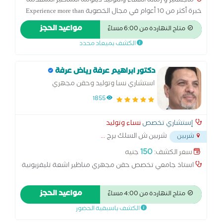
ماجستير و زمالة النساء والتوليد دبلومة المناظير المتقدمة
خبرة أكثر من 10 أعوام في مجال الخصوبة Experience more than
10y at Royal Fertility Centre خبرة في الحقن المجهري مركز
مواعيد الحجز
متاح النهاردة من 6:00 مساءً
الأهرام للخصوبة خبرة في الحقن المجهري والمناظير مركز رويال
الكشف بميعاد محدد
للخصوبة بالمنصورة
دكتور ابراهيم عرفة رياض عرفة
استشاري نسا وتوليد وحقن مجهري
1855
إستشاري تخصص
نساء وتوليد
شربين ش السلك برج
...
شربين
150
سعر الكشف:
جنيه
استاذ جامعي تخصص حقن مجهري مناظير اشعة تليفزيونية
مواعيد الحجز
متاح النهاردة من 4:00 مساءً
الكشف باسبقية الحضور