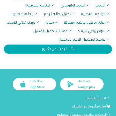
اللولب
اللولب الهرموني
الولادة الطبيعية
الولادة القيصرية
تحليل بطانة الرحم
ربط قناة فالوب
رعاية ما قبل الولادة وبعدها
سونار
سونار ثلاثي الابعاد
سونار رباعي الابعاد
عمليات تجميل المهبل
عملية استئصال الرحم بالمنظار
البحث عن دكتور
Download
Download
App Store
Google play
المدونة الطبية
أسئلة وأجوبة من الأطباء
البحث عن طبيب بالمدينة والمنطقة