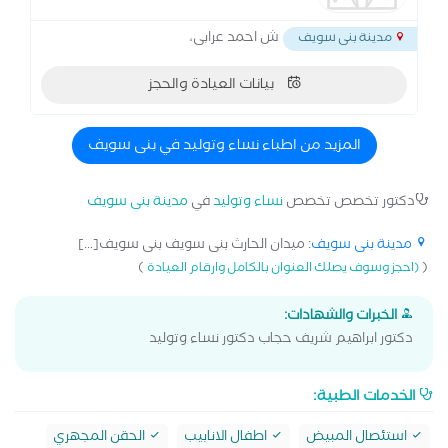
ش احمد عرابى،
مدينة بنى سويف
بيانات العيادة والحجز
المزيد من اطباء نساء وتوليد في بنى سويف
دكتور تخصص تخصص
نساء وتوليد
في
مدينة بنى سويف
مدينة بنى سويف
: ميدان الحارث بنى سويف بنى سويف[...]
)
(
(احجز وسوف يصلك العنوان بالكامل وارقام العيادة
الخبرات والشهادات:
دكتور ابراهيم شريف حجاب دكتور نساء وتوليد
الخدمات الطبية:
استئصال المبيض
اطفال الانابيب
الحقن المجهري