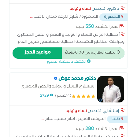
دكتورة تخصص
نساء وتوليد
المنصوره/ شارع الترعه ميدان الاديب
...
المنصورة
350
سعر الكشف:
جنيه
أخصائية امراض النساء و التوليد و العقم و الحقن المجهري
وجراحات المناظير المتقدمة اخصائية بمستشفى شربين العام
سابقا ومستشفى المنصورة العام الجديده سابقا ومستشفى
مواعيد الحجز
متاحة النهاردة من 6:00 مساءً
الشاطبي للنساء والتوليد السكندرية سابقا دبلومة امراض
الكشف باسبقية الحضور
النساء والتوليد جامعة بنها ماجستير امراض النساء والتوليد
جامعة بنها الدبلومة الامريكية التجميل النسائي عضو الجمعية
الاكلينكيه لأمراض النساء والتوليد الكشف باحدث سونار رباعي
دكتور محمد عوض
الابعاد سعر الكشف يشمل السونار برنامج متكامل لمتابعة
استشاري النساء والتوليد والحقن المجهري
الحمل و الولادة بدون الم.عمليات تجميل المهبل و شد تضيق
والمناظير IVF, ICSI consultant
(4 تقييم)
2729
المهبل ، جراحات المناظير المتقدمة.
إستشاري تخصص
نساء وتوليد
الموقف القديم ، امام مسجد غنام
...
طلخا
280
سعر الكشف:
جنيه