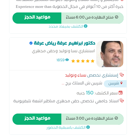
ماجستير و زمالة النساء والتوليد دبلومة المناظير المتقدمة
خبرة أكثر من 10 أعوام في مجال الخصوبة Experience more than
10y at Royal Fertility Centre خبرة في الحقن المجهري مركز
مواعيد الحجز
متاح النهاردة من 6:00 مساءً
الأهرام للخصوبة خبرة في الحقن المجهري والمناظير مركز رويال
الكشف بميعاد محدد
للخصوبة بالمنصورة
دكتور ابراهيم عرفة رياض عرفة
استشاري نسا وتوليد وحقن مجهري
1859
إستشاري تخصص
نساء وتوليد
شربين ش السلك برج
...
شربين
150
سعر الكشف:
جنيه
استاذ جامعي تخصص حقن مجهري مناظير اشعة تليفزيونية
مواعيد الحجز
متاح النهاردة من 3:00 مساءً
الكشف باسبقية الحضور