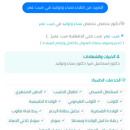
المزيد من اطباء نساء وتوليد في ميت غمر
دكتور تخصص تخصص
نساء وتوليد
في
ميت غمر
ميت غمر
: ميت ناجى الدقهلية ميت غمر[...]
)
(
(احجز وسوف يصلك العنوان بالكامل وارقام العيادة
الخبرات والشهادات:
دكتور اسماعيل ميرا دكتور نساء وتوليد
الخدمات الطبية:
استئصال المبيض
اطفال الانابيب
الحقن المجهري
اللولب
اللولب الهرموني
الولادة الطبيعية
الولادة القيصرية
تحليل بطانة الرحم
ربط قناة فالوب
رعاية ما قبل الولادة وبعدها
سونار
سونار ثلاثي الابعاد