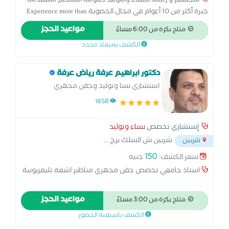
ماجستير و زمالة النساء والتوليد دبلومة المناظير المتقدمة
خبرة أكثر من 10 أعوام في مجال الخصوبة Experience more than
10y at Royal Fertility Centre خبرة في الحقن المجهري مركز
مواعيد الحجز
متاح بكرة من 6:00 مساءً
الأهرام للخصوبة خبرة في الحقن المجهري والمناظير مركز رويال
الكشف بميعاد محدد
للخصوبة بالمنصورة
دكتور ابراهيم عرفة رياض عرفة
استشاري نسا وتوليد وحقن مجهري
1858
إستشاري تخصص
نساء وتوليد
شربين ش السلك برج
...
شربين
150
سعر الكشف:
جنيه
استاذ جامعي تخصص حقن مجهري مناظير اشعة تليفزيونية
مواعيد الحجز
متاح بكرة من 3:00 مساءً
الكشف باسبقية الحضور