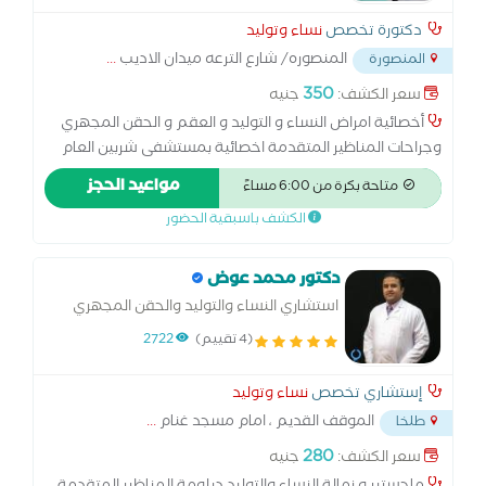
دكتورة تخصص
نساء وتوليد
المنصوره/ شارع الترعه ميدان الاديب
...
المنصورة
350
سعر الكشف:
جنيه
أخصائية امراض النساء و التوليد و العقم و الحقن المجهري
وجراحات المناظير المتقدمة اخصائية بمستشفى شربين العام
سابقا ومستشفى المنصورة العام الجديده سابقا ومستشفى
مواعيد الحجز
متاحة بكرة من 6:00 مساءً
الشاطبي للنساء والتوليد السكندرية سابقا دبلومة امراض
الكشف باسبقية الحضور
النساء والتوليد جامعة بنها ماجستير امراض النساء والتوليد
جامعة بنها الدبلومة الامريكية التجميل النسائي عضو الجمعية
الاكلينكيه لأمراض النساء والتوليد الكشف باحدث سونار رباعي
دكتور محمد عوض
الابعاد سعر الكشف يشمل السونار برنامج متكامل لمتابعة
استشاري النساء والتوليد والحقن المجهري
الحمل و الولادة بدون الم.عمليات تجميل المهبل و شد تضيق
والمناظير IVF, ICSI consultant
(4 تقييم)
2722
المهبل ، جراحات المناظير المتقدمة.
إستشاري تخصص
نساء وتوليد
الموقف القديم ، امام مسجد غنام
...
طلخا
280
سعر الكشف:
جنيه