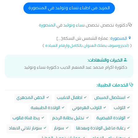
المزيد من اطباء نساء وتوليد في المنصورة
دكتورة تخصص تخصص
نساء وتوليد
في
المنصورة
المنصورة
: عمارة الشمس ش السكة[...]
)
(
(احجز وسوف يصلك العنوان بالكامل وارقام العيادة
الخبرات والشهادات:
دكتورة اكرام محمد عبد المنعم الديب دكتورة نساء وتوليد
الخدمات الطبية:
استئصال المبيض
اطفال الانابيب
الحقن المجهري
اللولب
اللولب الهرموني
الولادة الطبيعية
الولادة القيصرية
تحليل بطانة الرحم
ربط قناة فالوب
رعاية ما قبل الولادة وبعدها
سونار
سونار ثلاثي الابعاد