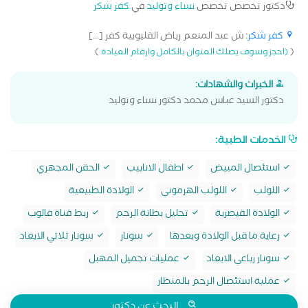
دكتور تخصص تخصص
نساء وتوليد
في
كفر شكر
كفر شكر
: ش عبد المنعم رياض القليوبية كفر [...]
)
(
(احجز وسوف يصلك العنوان بالكامل وارقام العيادة
الخبرات والشهادات:
دكتور السيد عباس محمد دكتور نساء وتوليد
الخدمات الطبية:
استئصال المبيض
اطفال الانابيب
الحقن المجهري
اللولب
اللولب الهرموني
الولادة الطبيعية
الولادة القيصرية
تحليل بطانة الرحم
ربط قناة فالوب
رعاية ما قبل الولادة وبعدها
سونار
سونار ثلاثي الابعاد
سونار رباعي الابعاد
عمليات تجميل المهبل
عملية استئصال الرحم بالمنظار
البحث عن دكتور