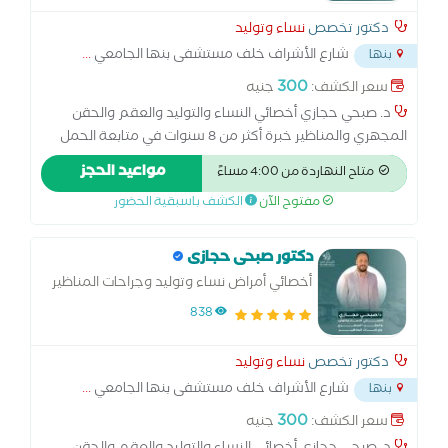
دكتور تخصص
نساء وتوليد
شارع الأشراف خلف مستشفى بنها الجامعي
...
بنها
300
سعر الكشف:
جنيه
د. صبحي حجازي أخصائي النساء والتوليد والعقم والحقن
المجهري والمناظير خبرة أكثر من 8 سنوات في متابعة الحمل
والولادة الطبيعية والقيصرية، وعلاج تأخر الحمل والحقن
مواعيد الحجز
متاح النهاردة من 4:00 مساءً
المجهري. متخصص في مناظير الرحم والبطن وعلاج تكيس
مفتوح الآن
الكشف باسبقية الحضور
المبايض وبطانة الرحم المهاجرة. أسعى لتقديم رعاية متكاملة
للسيدات في جميع مراحل حياتهن… من أول متابعة الحمل
وحتى تحقيق حلم الأمومة
دكتور صبحى حجازى
أخصائي أمراض نساء وتوليد وجراحات المناظير
والحقن المجهري وتحديد نوع الجنين
838
دكتور تخصص
نساء وتوليد
شارع الأشراف خلف مستشفى بنها الجامعي
...
بنها
300
سعر الكشف:
جنيه