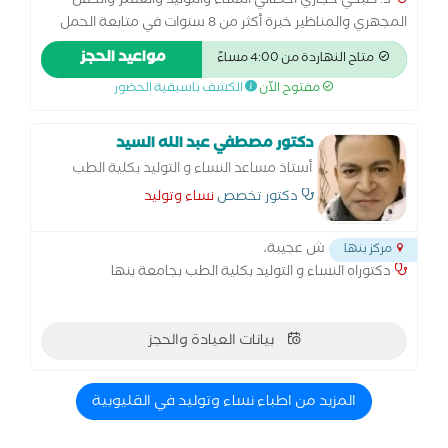
د. صبحي حجازي أخصائي النساء والتوليد والعقم والحقن
المجهري والمناظير خبرة أكثر من 8 سنوات في متابعة الحمل
والولادة الطبيعية والقيصرية، وعلاج تأخر الحمل والحقن
مواعيد الحجز
متاح النهاردة من 4:00 مساءً
المجهري. متخصص في مناظير الرحم والبطن وعلاج تكيس
مفتوح الآن
الكشف باسبقية الحضور
المبايض وبطانة الرحم المهاجرة. أسعى لتقديم رعاية متكاملة
للسيدات في جميع مراحل حياتهن… من أول متابعة الحمل
وحتى تحقيق حلم الأمومة
دكتور مصطفي عبد الله السيد
أستاذ مساعد النساء و التوليد بكلية الطب
بجامعة بنها
دكتور تخصص
نساء وتوليد
ش عجيبة،
مركز بنها
دكتوراه النساء و التوليد بكلية الطب بجامعة بنها
بيانات العيادة والحجز
المزيد من اطباء نساء وتوليد في القليوبية