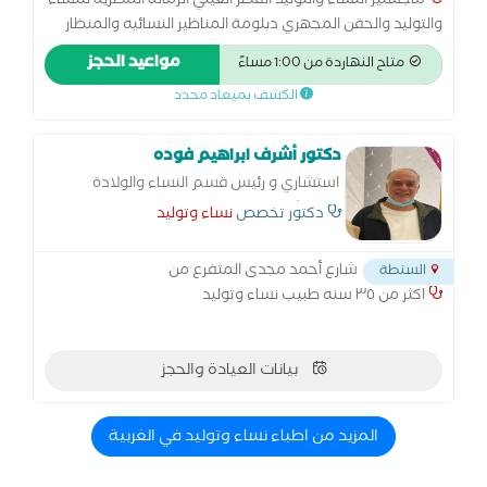
ماجستير النساء والتوليد القصر العيني الزمالة المصرية للنساء
والتوليد والحقن المجهري دبلومة المناظير النسائيه والمنظار
الرحمي جامعة عين شمس
مواعيد الحجز
متاح النهاردة من 1:00 مساءً
الكشف بميعاد محدد
دكتور أشرف ابراهيم فوده
استشاري و رئيس قسم النساء والولادة
بمستشفي السنطة
دكتور تخصص
نساء وتوليد
شارع أحمد مجدى المتفرع من
السنطة
اكثر من ٣٥ سنه طبيب نساء وتوليد
بيانات العيادة والحجز
المزيد من اطباء نساء وتوليد في الغربية