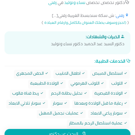
دكتور تخصص تخصص
نساء وتوليد
في
زفتى
زفتى
: ش سكة سندبسط الغربية زفتى[...]
)
(
(احجز وسوف يصلك العنوان بالكامل وارقام العيادة
الخبرات والشهادات:
دكتور السيد عبد الحميد دكتور نساء وتوليد
الخدمات الطبية:
استئصال المبيض
اطفال الانابيب
الحقن المجهري
اللولب
اللولب الهرموني
الولادة الطبيعية
الولادة القيصرية
تحليل بطانة الرحم
ربط قناة فالوب
رعاية ما قبل الولادة وبعدها
سونار
سونار ثلاثي الابعاد
سونار رباعي الابعاد
عمليات تجميل المهبل
عملية استئصال الرحم بالمنظار
البحث عن دكتور