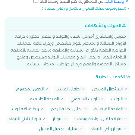
وسط البلد
: ش الجمهورية كفر الشيخ وسط البلد[...]
)
(
(احجز وسوف يصلك العنوان بالكامل وارقام العيادة
الخبرات والشهادات:
مدرس واستشارى أمراض النساء والتوليد والعقم ,دكتوراه جراحة
الأورام النسائية والمناظير نقوم بتشخيص وإجراء كافه العمليات
الجراحية الخاصة بالأورام النسائية والمتابعة مابعد العملية ,المتابعة
الكاملة للحمل والحمل الحرج وعمليات التوليد وتشخيص وعلاج
مشاكل الخصوبة والعقم وإجراء جراحات المناظير النسائية.
الخدمات الطبية:
استئصال المبيض
اطفال الانابيب
الحقن المجهري
اللولب
اللولب الهرموني
الولادة الطبيعية
الولادة القيصرية
تحليل بطانة الرحم
ربط قناة فالوب
رعاية ما قبل الولادة وبعدها
سونار
سونار ثلاثي الابعاد
سونار رباعي الابعاد
عمليات تجميل المهبل