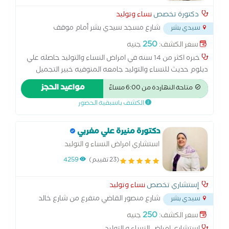
دكتورة تخصص
نساء وتوليد
شارع مسجد سيدي بشر أمام موقف
سيدي بشر
أتوبيسات الحي
...
250
سعر الكشف:
جنيه
خبره اكثر من 14 سنه في امراض النساء والتوليد حاصله علي
دبلوم حديث للنساء والتوليد جامعه المنوفيه خبير التجميل
النسائي جامعه الاسكندريه حاصله علي شهاده الجمعيه
مواعيد الحجز
متاحة النهاردة من 6:00 مساءً
الامريكيه لمناظير الرحم المتقدمه
الكشف باسبقية الحضور
دكتورة منيرة علي مغربي
استشاري امراض النساء و التوليد
(23 تقييم)
4259
إستشاري تخصص
نساء وتوليد
شارع منصور القاضي متفرع من شارع خالد
سيدي بشر
ابن الوليد امتداد مدرسة الطفولة السعيدة سيدي بشر بحري
250
سعر الكشف:
جنيه
...