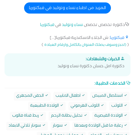
المزيد من اطباء نساء وتوليد في فيكتوريا
دكتورة تخصص تخصص
نساء وتوليد
في
فيكتوريا
فيكتوريا
: ش الجلاء الاسكندرية فيكتوريا[...]
)
(
(احجز وسوف يصلك العنوان بالكامل وارقام العيادة
الخبرات والشهادات:
دكتورة امل حسان دكتورة نساء وتوليد
الخدمات الطبية:
استئصال المبيض
اطفال الانابيب
الحقن المجهري
اللولب
اللولب الهرموني
الولادة الطبيعية
الولادة القيصرية
تحليل بطانة الرحم
ربط قناة فالوب
رعاية ما قبل الولادة وبعدها
سونار
سونار ثلاثي الابعاد