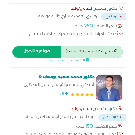
دكتور تخصص
نساء وتوليد
الزقازيق القومية شارع طلبة عويضة
...
الزقازيق
250
سعر الكشف:
جنيه
أخصائي امراض النساء والتوليد مركز عيادات انفينيتي
مواعيد الحجز
متاح النهاردة من 8:00 مساءً
الكشف باسبقية الحضور
دكتور محمد سعيد يوسف
أخصائي النساء والتوليد والحقن المجهري
1178
دكتور تخصص
نساء وتوليد
ديرب نجم شارع النصر أمام مطعم صلصه
...
ديرب نجم
150
سعر الكشف:
جنيه