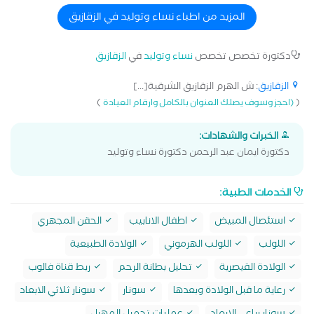
المزيد من اطباء نساء وتوليد في الزقازيق
دكتورة تخصص تخصص
نساء وتوليد
في
الزقازيق
الزقازيق
: ش الهرم الزقازيق الشرقية[...]
)
(
(احجز وسوف يصلك العنوان بالكامل وارقام العيادة
الخبرات والشهادات:
دكتورة ايمان عبد الرحمن دكتورة نساء وتوليد
الخدمات الطبية:
استئصال المبيض
اطفال الانابيب
الحقن المجهري
اللولب
اللولب الهرموني
الولادة الطبيعية
الولادة القيصرية
تحليل بطانة الرحم
ربط قناة فالوب
رعاية ما قبل الولادة وبعدها
سونار
سونار ثلاثي الابعاد