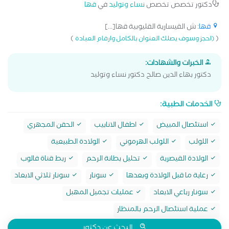
دكتور تخصص تخصص
نساء وتوليد
في
قها
قها
: ش القيسارية القليوبية قها[...]
)
(
(احجز وسوف يصلك العنوان بالكامل وارقام العيادة
الخبرات والشهادات:
دكتور بهاء الدين صالح دكتور نساء وتوليد
الخدمات الطبية:
استئصال المبيض
اطفال الانابيب
الحقن المجهري
اللولب
اللولب الهرموني
الولادة الطبيعية
الولادة القيصرية
تحليل بطانة الرحم
ربط قناة فالوب
رعاية ما قبل الولادة وبعدها
سونار
سونار ثلاثي الابعاد
سونار رباعي الابعاد
عمليات تجميل المهبل
عملية استئصال الرحم بالمنظار
البحث عن دكتور