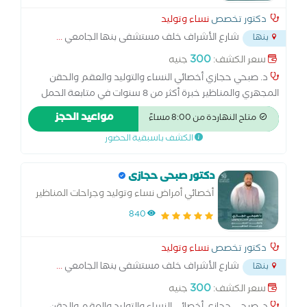
دكتور تخصص
نساء وتوليد
شارع الأشراف خلف مستشفى بنها الجامعي
...
بنها
300
سعر الكشف:
جنيه
د. صبحي حجازي أخصائي النساء والتوليد والعقم والحقن
المجهري والمناظير خبرة أكثر من 8 سنوات في متابعة الحمل
والولادة الطبيعية والقيصرية، وعلاج تأخر الحمل والحقن
مواعيد الحجز
متاح النهاردة من 8:00 مساءً
المجهري. متخصص في مناظير الرحم والبطن وعلاج تكيس
الكشف باسبقية الحضور
المبايض وبطانة الرحم المهاجرة. أسعى لتقديم رعاية متكاملة
للسيدات في جميع مراحل حياتهن… من أول متابعة الحمل
وحتى تحقيق حلم الأمومة
دكتور صبحى حجازى
أخصائي أمراض نساء وتوليد وجراحات المناظير
والحقن المجهري وتحديد نوع الجنين
840
دكتور تخصص
نساء وتوليد
شارع الأشراف خلف مستشفى بنها الجامعي
...
بنها
300
سعر الكشف:
جنيه