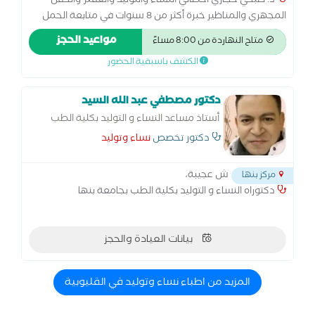
د. صبحي حجازي أخصائي النساء والتوليد والعقم والحقن
المجهري والمناظير خبرة أكثر من 8 سنوات في متابعة الحمل
والولادة الطبيعية والقيصرية، وعلاج تأخر الحمل والحقن
مواعيد الحجز
متاح النهاردة من 8:00 مساءً
المجهري. متخصص في مناظير الرحم والبطن وعلاج تكيس
الكشف باسبقية الحضور
المبايض وبطانة الرحم المهاجرة. أسعى لتقديم رعاية متكاملة
للسيدات في جميع مراحل حياتهن… من أول متابعة الحمل
وحتى تحقيق حلم الأمومة
دكتور مصطفي عبد الله السيد
أستاذ مساعد النساء و التوليد بكلية الطب
بجامعة بنها
دكتور تخصص
نساء وتوليد
ش عجيبة،
مركز بنها
دكتوراه النساء و التوليد بكلية الطب بجامعة بنها
بيانات العيادة والحجز
المزيد من اطباء نساء وتوليد في القليوبية