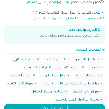
دكتور تخصص تخصص
نساء وتوليد
في
شبين القناطر
شبين القناطر
: ش جول جمال القليوبية شبين[...]
)
(
(احجز وسوف يصلك العنوان بالكامل وارقام العيادة
الخبرات والشهادات:
دكتور حلمى احمد صلاح دكتور نساء وتوليد
الخدمات الطبية:
استئصال المبيض
اطفال الانابيب
الحقن المجهري
اللولب
اللولب الهرموني
الولادة الطبيعية
الولادة القيصرية
تحليل بطانة الرحم
ربط قناة فالوب
رعاية ما قبل الولادة وبعدها
سونار
سونار ثلاثي الابعاد
سونار رباعي الابعاد
عمليات تجميل المهبل
عملية استئصال الرحم بالمنظار
البحث عن دكتور