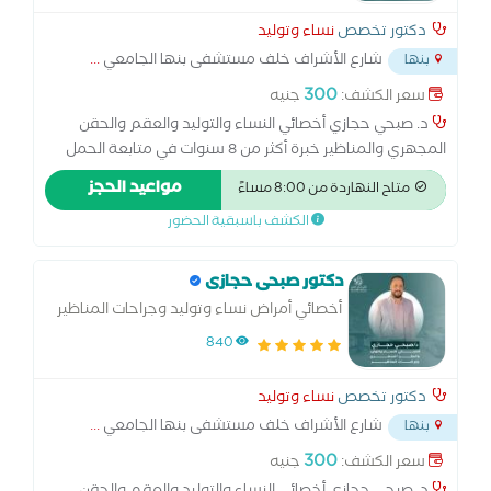
دكتور تخصص
نساء وتوليد
شارع الأشراف خلف مستشفى بنها الجامعي
...
بنها
300
سعر الكشف:
جنيه
د. صبحي حجازي أخصائي النساء والتوليد والعقم والحقن
المجهري والمناظير خبرة أكثر من 8 سنوات في متابعة الحمل
والولادة الطبيعية والقيصرية، وعلاج تأخر الحمل والحقن
مواعيد الحجز
متاح النهاردة من 8:00 مساءً
المجهري. متخصص في مناظير الرحم والبطن وعلاج تكيس
الكشف باسبقية الحضور
المبايض وبطانة الرحم المهاجرة. أسعى لتقديم رعاية متكاملة
للسيدات في جميع مراحل حياتهن… من أول متابعة الحمل
وحتى تحقيق حلم الأمومة
دكتور صبحى حجازى
أخصائي أمراض نساء وتوليد وجراحات المناظير
والحقن المجهري وتحديد نوع الجنين
840
دكتور تخصص
نساء وتوليد
شارع الأشراف خلف مستشفى بنها الجامعي
...
بنها
300
سعر الكشف:
جنيه