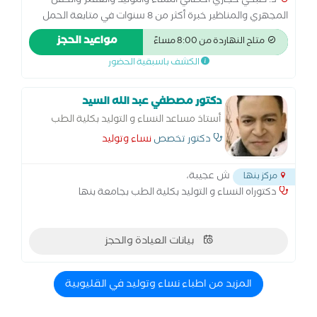
د. صبحي حجازي أخصائي النساء والتوليد والعقم والحقن
المجهري والمناظير خبرة أكثر من 8 سنوات في متابعة الحمل
والولادة الطبيعية والقيصرية، وعلاج تأخر الحمل والحقن
مواعيد الحجز
متاح النهاردة من 8:00 مساءً
المجهري. متخصص في مناظير الرحم والبطن وعلاج تكيس
الكشف باسبقية الحضور
المبايض وبطانة الرحم المهاجرة. أسعى لتقديم رعاية متكاملة
للسيدات في جميع مراحل حياتهن… من أول متابعة الحمل
وحتى تحقيق حلم الأمومة
دكتور مصطفي عبد الله السيد
أستاذ مساعد النساء و التوليد بكلية الطب
بجامعة بنها
دكتور تخصص
نساء وتوليد
ش عجيبة،
مركز بنها
دكتوراه النساء و التوليد بكلية الطب بجامعة بنها
بيانات العيادة والحجز
المزيد من اطباء نساء وتوليد في القليوبية