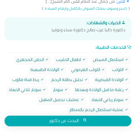
قلين
: ش جمال عبد الناصر قلين كفر الشيخ[...]
)
(
(احجز وسوف يصلك العنوان بالكامل وارقام العيادة
الخبرات والشهادات:
دكتورة داليا عزت صالح دكتورة نساء وتوليد
الخدمات الطبية:
استئصال المبيض
اطفال الانابيب
الحقن المجهري
اللولب
اللولب الهرموني
الولادة الطبيعية
الولادة القيصرية
تحليل بطانة الرحم
ربط قناة فالوب
رعاية ما قبل الولادة وبعدها
سونار
سونار ثلاثي الابعاد
سونار رباعي الابعاد
عمليات تجميل المهبل
عملية استئصال الرحم بالمنظار
البحث عن دكتور