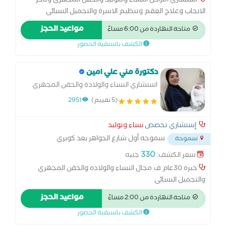
استشارى امراض النساء والتوليد والحقن المجهرى وتاخر
الانجاب وعلاج العقم وتنظيم الاسرة والتجميل النسائى
والكشف بالاشعة التلفزيونية ومتابعة الحمل
مواعيد الحجز
متاحة النهاردة من 6:00 مساءً
الكشف باسبقية الحضور
دكتورة مني علي امين
استشاري النساء والولادة والحقن المجهري
والتجميل النسائى
(5 تقييم)
2951
إستشاري تخصص
نساء وتوليد
سموحه أول شارع الجواهر بعد كوبري
سموحة
الإبراهيمية
...
330
سعر الكشف:
جنيه
خبره 30عام ف مجال النساء والولاده والحقن المجهري
والتجميل النسائى
مواعيد الحجز
متاحة النهاردة من 2:00 مساءً
الكشف باسبقية الحضور