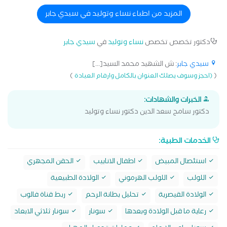
المزيد من اطباء نساء وتوليد في سيدي جابر
دكتور تخصص تخصص
نساء وتوليد
في
سيدي جابر
سيدي جابر
: ش الشهيد محمد السيد[...]
)
(
(احجز وسوف يصلك العنوان بالكامل وارقام العيادة
الخبرات والشهادات:
دكتور سامح سعد الدين دكتور نساء وتوليد
الخدمات الطبية:
استئصال المبيض
اطفال الانابيب
الحقن المجهري
اللولب
اللولب الهرموني
الولادة الطبيعية
الولادة القيصرية
تحليل بطانة الرحم
ربط قناة فالوب
رعاية ما قبل الولادة وبعدها
سونار
سونار ثلاثي الابعاد