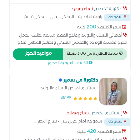
دكتورة تخصص
نساء وتوليد
رابعة الناصرية – المدخل الثاني – مدخل قاعة
سموحة
جراند سوارية
...
200
سعر الكشف:
جنيه
أخصائي النساء والتوليد وعلاج العقم متابعة حالات الحمل
الحرج عمليات الولادة والتجميل النسائي وتصليح المهبل علاج
العقم، اضطرابات الدورة وتنظيم الأسرة المناظير النسائية أورام
مواعيد الحجز
متاحة النهاردة من 3:00 مساءً
النسا خبرة ستة عشر عاما في مجال النسا والتوليد
الكشف باسبقية الحضور
دكتورة مى سمير
استشارى امراض النساء والتوليد
361
إستشاري تخصص
نساء وتوليد
سموحة امام جرين بلازا - شارع النصر
...
سموحة
420
سعر الكشف:
جنيه