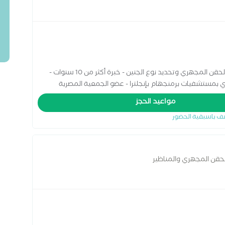
أخصائي التوليد وأمراض النساء وجراحات المناظير والحقن المجهري وتحديد نوع الجنين - خبرة أكثر من 10 سنوات -
ري بمستشفيات برمنجهام بإنجلترا - عضو الجمعية المصرية
مواعيد الحجز
ف باسبقية الحضور
الحقن المجهري والمناظير