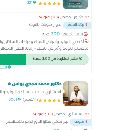
321
دكتور تخصص
نساء وتوليد
بجوار حلويات ياقوت
...
بركة السبع
300
سعر الكشف:
جنيه
ماجستير التوليد وأمراض النساء - زمالة الحقن المجه
للتدخل الجراحي الدقيق - عضو رابطة النساء والتوليد
متاح النهاردة من 3:00 مساءً
الكش
دكتور محمد مجدي يونس
استشاري جراحات النساء و التوليد و 
(4 تقييم)
3061
إستشاري تخصص
نساء وتوليد
برج سيتي ستارز الدور الرابع بالاسانسير
...
منوف