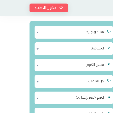
دخول الاطباء
نساء وتوليد
المنوفية
شبين الكوم
كل الالقاب
النوع (ليس إجباري)