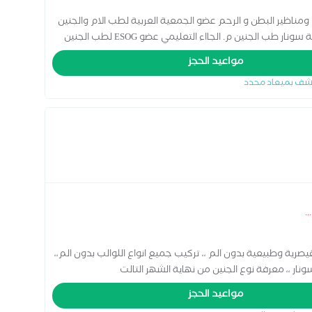
مناظير البطن و الرحم عضو الجمعية العربية لطب الام والجنين
عضو جمعية alexia لجراحات المناظير المتقدمة دبلومة سونار طب الجنين م. الجااء التعليمي عضو ESOG لطب الجنين
دبلومة الحقن المجهري المعتمدة من American association of continuous learning دبلومة الحقن المجهري من
مواعيد الحجز
شف بميعاد محدد
...
قيصرية وطبيعية بدون الم ،، تركيب جميع انواع اللوالب بدون الم،،
ار ،، معرفة نوع الجنين من نهاية الشهر التالت
مواعيد الحجز