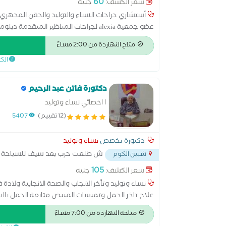
60
سعر الكشف:
جنيه
أستشاري جراحات النساء والتوليد والحقن المجهري و
متاح النهاردة من 2:00 مساءً
الأكاديمية البريطانية
الك
دكتورة فاتن عبد الرحيم
ا اخصائي نساء وتوليد
(12 تقييم)
5407
دكتورة تخصص
نساء وتوليد
ش طلعت حرب بعد سيف للسياحة
شبين الكوم
105
سعر الكشف:
جنيه
نساء وتوليد وتأخر الانجاب والصحة الانجابية ولادة 
علاج تاخر الحمل وتميسات المبيض متابعة الحمل بالسون
متاحة النهاردة من 7:00 مساءً