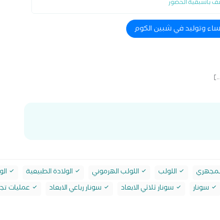
ف باسبقية الحضور
نساء وتوليد في شبين الكوم
]
لمجهري
اللولب
اللولب الهرموني
الولادة الطبيعية
الو
سونار
سونار ثلاثي الابعاد
سونار رباعي الابعاد
عمليات تجم