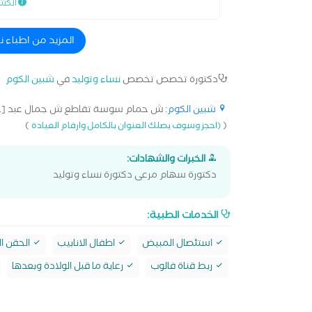
الكش
المزيد من اطباء 
دكتورة تخصص تخصص
نساء وتوليد
في
شبين الكوم
شبين الكوم
: ش حمام سوسة تقاطع ش جمال عبد [...
)
(
(احجز وسوف يصلك العنوان بالكامل وارقام العيادة
الخبرات والشهادات:
دكتورة سهام مرعى دكتورة نساء وتوليد
الخدمات الطبية:
استئصال المبيض
اطفال الانابيب
الحقن ا
ربط قناة فالوب
رعاية ما قبل الولادة وبعدها