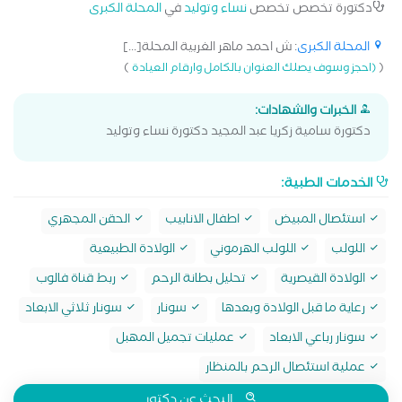
دكتورة تخصص تخصص
نساء وتوليد
في
المحلة الكبرى
المحلة الكبرى
: ش احمد ماهر الغربية المحلة[...]
)
(
(احجز وسوف يصلك العنوان بالكامل وارقام العيادة
الخبرات والشهادات:
دكتورة سامية زكريا عبد المجيد دكتورة نساء وتوليد
الخدمات الطبية:
استئصال المبيض
اطفال الانابيب
الحقن المجهري
اللولب
اللولب الهرموني
الولادة الطبيعية
الولادة القيصرية
تحليل بطانة الرحم
ربط قناة فالوب
رعاية ما قبل الولادة وبعدها
سونار
سونار ثلاثي الابعاد
سونار رباعي الابعاد
عمليات تجميل المهبل
عملية استئصال الرحم بالمنظار
البحث عن دكتور