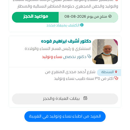
ماجستير النساء والتوليد القصر العيني الزمالة المصرية للنساء
والتوليد والحقن المجهري دبلومة المناظير النسائيه والمنظار
الرحمي جامعة عين شمس
مواعيد الحجز
متاح من يوم 2026-08-08
الكشف بميعاد محدد
دكتور أشرف ابراهيم فوده
استشاري و رئيس قسم النساء والولادة
بمستشفي السنطة
دكتور تخصص
نساء وتوليد
شارع أحمد مجدى المتفرع من
السنطة
اكثر من ٣٥ سنه طبيب نساء وتوليد
بيانات العيادة والحجز
المزيد من اطباء نساء وتوليد في الغربية