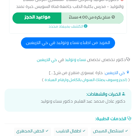
دكتوراه التوليد وأمراض النساء–استشاري أمراض النساء
والتوليد – مدرس بكلية الطب جامعة قناة السويس خبرة تمتد
لسنوات في الحقن المجهري ، متابعة الحمل والولادة الآمنة، مع
مواعيد الحجز
متاح بكرة من 4:00 مساءً
اهتمام خاص بجراحات المناظير المتقدمة وجراحات أورام النساء
الكشف بميعاد محدد
نحرص على تقديم رعاية طبية دقيقة مبنية على الأسس
العلمية، مع الاهتمام بالتواصل الواضح وراحة المريضة في جميع
مراحل العلاج.،
المزيد من اطباء نساء وتوليد في حي الاربعين
دكتور تخصص تخصص
نساء وتوليد
في
حي الاربعين
حي الاربعين
: حارة عيسوى متفرع من ش[...]
)
(
(احجز وسوف يصلك العنوان بالكامل وارقام العيادة
الخبرات والشهادات:
دكتور عادل محمد عبد العليم دكتور نساء وتوليد
الخدمات الطبية:
استئصال المبيض
اطفال الانابيب
الحقن المجهري