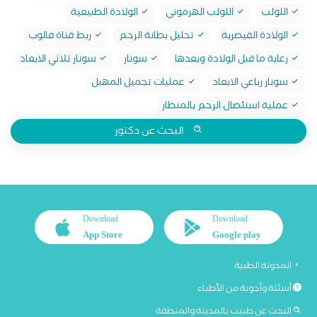
اللولب
اللولب الهرموني
الولادة الطبيعية
الولادة القيصرية
تحليل بطانة الرحم
ربط قناة فالوب
رعاية ما قبل الولادة وبعدها
سونار
سونار ثلاثي الابعاد
سونار رباعي الابعاد
عمليات تجميل المهبل
عملية استئصال الرحم بالمنظار
البحث عن دكتور
Download
Download
App Store
Google play
المدونة الطبية
أسئلة وأجوبة من الأطباء
البحث عن طبيب بالمدينة والمنطقة