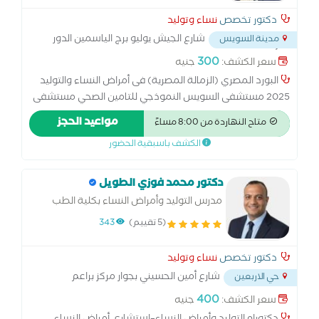
دكتور تخصص
نساء وتوليد
شارع الجيش يوليو برج الياسمين الدور
مدينة السويس
الرابع أمام كنيسة
...
300
سعر الكشف:
جنيه
البورد المصري (الزمالة المصرية) فى أمراض النساء والتوليد
2025 مستشفى السويس النموذجي للتامين الصحي مستشفى
السويس العام المجمع الطبي بالسويس ( التامين الصحي
مواعيد الحجز
متاح النهاردة من 8:00 مساءً
الشامل) مستشفيات جامعة قناة السويس سنوات الخبرة : 9
الكشف باسبقية الحضور
سنوات
دكتور محمد فوزي الطويل
مدرس التوليد وأمراض النساء بكلية الطب
جامعة قناة السويس
(5 تقييم)
343
دكتور تخصص
نساء وتوليد
شارع أمين الحسيني بجوار مركز براعم
حي الاربعين
للحضانات منطقة الفرز
...
400
سعر الكشف:
جنيه