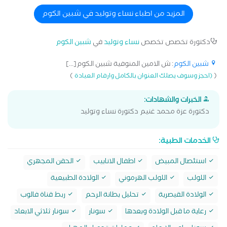
المزيد من اطباء نساء وتوليد في شبين الكوم
دكتورة تخصص تخصص
نساء وتوليد
في
شبين الكوم
شبين الكوم
: ش الامين المنوفية شبين الكوم[...]
)
(
(احجز وسوف يصلك العنوان بالكامل وارقام العيادة
الخبرات والشهادات:
دكتورة عزة محمد غنيم دكتورة نساء وتوليد
الخدمات الطبية:
استئصال المبيض
اطفال الانابيب
الحقن المجهري
اللولب
اللولب الهرموني
الولادة الطبيعية
الولادة القيصرية
تحليل بطانة الرحم
ربط قناة فالوب
رعاية ما قبل الولادة وبعدها
سونار
سونار ثلاثي الابعاد