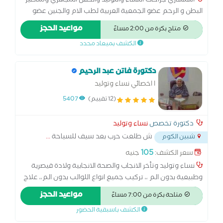
أستشاري جراحات النساء والتوليد والحقن المجهري ومناظير
البطن و الرحم عضو الجمعية العربية لطب الام والجنين عضو
جمعية alexia لجراحات المناظير المتقدمة دبلومة سونار طب
مواعيد الحجز
متاح بكرة من 2:00 مساءً
الجنين م. الجااء التعليمي عضو ESOG لطب الجنين دبلومة الحقن
الكشف بميعاد محدد
المجهري المعتمدة من American association of continuous
learning دبلومة الحقن المجهري من الأكاديمية البريطانية
دكتورة فاتن عبد الرحيم
ا اخصائي نساء وتوليد
(12 تقييم)
5407
دكتورة تخصص
نساء وتوليد
ش طلعت حرب بعد سيف للسياحة
...
شبين الكوم
105
سعر الكشف:
جنيه
نساء وتوليد وتأخر الانجاب والصحة الانجابية ولادة قيصرية
وطبيعية بدون الم ،، تركيب جميع انواع اللوالب بدون الم،، علاج
تاخر الحمل وتميسات المبيض متابعة الحمل بالسونار ،، معرفة
مواعيد الحجز
متاحة بكرة من 7:00 مساءً
نوع الجنين من نهاية الشهر التالت
الكشف باسبقية الحضور