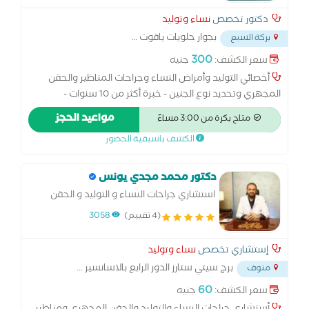
دكتور تخصص
نساء وتوليد
بجوار حلويات ياقوت
...
بركة السبع
300
سعر الكشف:
جنيه
أخصائي التوليد وأمراض النساء وجراحات المناظير والحقن
المجهري وتحديد نوع الجنين - خبرة أكثر من 10 سنوات -
ماجستير التوليد وأمراض النساء - زمالة الحقن المجهري
مواعيد الحجز
متاح بكرة من 3:00 مساءً
بمستشفيات برمنجهام بإنجلترا - عضو الجمعية المصرية للتدخل
الكشف باسبقية الحضور
الجراحي الدقيق - عضو رابطة النساء والتوليد
دكتور محمد مجدي يونس
استشاري جراحات النساء و التوليد و الحقن
المجهري والمناظير
(4 تقييم)
3058
إستشاري تخصص
نساء وتوليد
برج سيتي ستارز الدور الرابع بالاسانسير
...
منوف
60
سعر الكشف:
جنيه