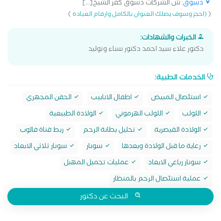
دسوق
: ش الشركات دسوق كفر الشيخ[...]
)
(
(احجز وسوف يصلك العنوان بالكامل وارقام العيادة
الخبرات والشهادات:
دكتور علاء سيد احمد دكتور نساء وتوليد
الخدمات الطبية:
استئصال المبيض
اطفال الانابيب
الحقن المجهري
اللولب
اللولب الهرموني
الولادة الطبيعية
الولادة القيصرية
تحليل بطانة الرحم
ربط قناة فالوب
رعاية ما قبل الولادة وبعدها
سونار
سونار ثلاثي الابعاد
سونار رباعي الابعاد
عمليات تجميل المهبل
عملية استئصال الرحم بالمنظار
البحث عن دكتور