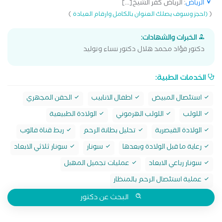
الرياض
: الرياض كفر الشيخ[...]
)
(
(احجز وسوف يصلك العنوان بالكامل وارقام العيادة
الخبرات والشهادات:
دكتور فؤاد محمد هلال دكتور نساء وتوليد
الخدمات الطبية:
استئصال المبيض
اطفال الانابيب
الحقن المجهري
اللولب
اللولب الهرموني
الولادة الطبيعية
الولادة القيصرية
تحليل بطانة الرحم
ربط قناة فالوب
رعاية ما قبل الولادة وبعدها
سونار
سونار ثلاثي الابعاد
سونار رباعي الابعاد
عمليات تجميل المهبل
عملية استئصال الرحم بالمنظار
البحث عن دكتور