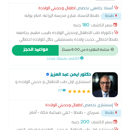
أستاذ جامعي تخصص
اطفال وحديثي الولادة
طنطا الاستاد شارع مدرسه الزراعه .امام بوابه
طنطا
مدرسه الشهيد جعيصه
...
180
سعر الكشف:
جنيه
دكتوراه طب الاطفال وحديثي الولاده طبيب مقيم بجامعه
طنطا اخصائي حديث ولاده بمستشفى حائل للولاده اخصائي
عنايه مركزه باطفال مستشفى حائل العام استشاري امراض
مواعيد الحجز
متاحة النهاردة من 6:00 مساءً
الوراثه وأمراض الدم بمستشفى بنها التعليمي رئيس وحده
الكشف بميعاد محدد
الوراثه استشاري حديثي الولاده تخصص دقيق امراض الدم
والأمراض الوراثيه والغدد الصماء
دكتور ايمن عبد العزيز
استشاري اول طب الاطفال و حديثي الولاده و
امراض الصدر في الأطفال
77
إستشاري تخصص
اطفال وحديثي الولادة
سبرباي – طنطا – اعلي صيدلية مكة – أمام
طنطا
المستشفى العام.
...
200
سعر الكشف:
جنيه