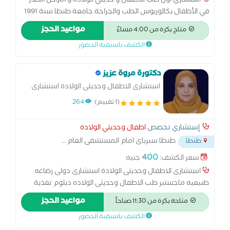
استشاري اول طب الاطفال و حديثي الولاده و امراض الصدر
في الأطفال بكالوريوس الطب والجراحة جامعة طنطا سنة 1991
ماجستير طب الاطفال و حديثي الولاده سنة 1995 جامعة طنطا
مواعيد الحجز
متاح بكرة من 4:00 مساءً
د الدكتور أيمن عبدالعزيز واحدًا من أبرز الأسماء في مجال طب
الكشف باسبقية الحضور
الأطفال وحديثي الولادة بمحافظة الغربية، بخبرة طبية متميزة
ورؤية تعتمد على التشخيص الدقيق والرعاية المتكاملة. ويقدم
خدماته الطبية للأطفال من حديثي الولادة وحتى مرحلة
دكتورة مروة عزيز
المراهقة، مع الاهتمام بمتابعة الحالة بدقة
استشارى الاطفال وحديثى الولادة استشارى
دولى رضاعه طبيعيه ماجستير طب الاطفال
(1 تقييم)
264
وحديثى الولاده دبلوم تغذية الاطفال البورد
الدولى لاستشارى الرضاعه الطبيعيه
إستشاري تخصص
اطفال وحديثي الولادة
طنطا سبرباى امام المستشفى العام
...
طنطا
400
سعر الكشف:
جنيه
استشارى الاطفال وحديثى الولادة استشارى دولى رضاعه
طبيعيه ماجستير طب الاطفال وحديثى الولاده دبلوم تغذية
الاطفال البورد الدولى لاستشارى الرضاعه الطبيعيه
مواعيد الحجز
متاحة بكرة من 11:30 صباحاً
الكشف باسبقية الحضور