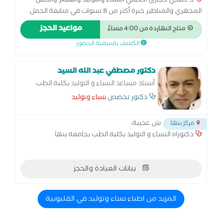
د. صبحي حجازي أخصائي النساء والتوليد والعقم والحقن
المجهري والمناظير خبرة أكثر من 8 سنوات في متابعة الحمل
والولادة الطبيعية والقيصرية، وعلاج تأخر الحمل والحقن
مواعيد الحجز
متاح النهاردة من 4:00 مساءً
المجهري. متخصص في مناظير الرحم والبطن وعلاج تكيس
الكشف باسبقية الحضور
المبايض وبطانة الرحم المهاجرة. أسعى لتقديم رعاية متكاملة
للسيدات في جميع مراحل حياتهن… من أول متابعة الحمل
وحتى تحقيق حلم الأمومة
دكتور مصطفي عبد الله السيد
أستاذ مساعد النساء و التوليد بكلية الطب
بجامعة بنها
دكتور تخصص
نساء وتوليد
ش عجيبة،
مركز بنها
دكتوراه النساء و التوليد بكلية الطب بجامعة بنها
بيانات العيادة والحجز
المزيد من اطباء نساء وتوليد في القليوبية