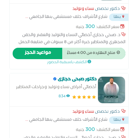
دكتور تخصص
نساء وتوليد
شارع الأشراف خلف مستشفى بنها الجامعي
...
بنها
300
سعر الكشف:
جنيه
د. صبحي حجازي أخصائي النساء والتوليد والعقم والحقن
المجهري والمناظير خبرة أكثر من 8 سنوات في متابعة الحمل
والولادة الطبيعية والقيصرية، وعلاج تأخر الحمل والحقن
مواعيد الحجز
متاح النهاردة من 4:00 مساءً
المجهري. متخصص في مناظير الرحم والبطن وعلاج تكيس
الكشف باسبقية الحضور
المبايض وبطانة الرحم المهاجرة. أسعى لتقديم رعاية متكاملة
للسيدات في جميع مراحل حياتهن… من أول متابعة الحمل
وحتى تحقيق حلم الأمومة
دكتور صبحى حجازى
أخصائي أمراض نساء وتوليد وجراحات المناظير
والحقن المجهري وتحديد نوع الجنين
834
دكتور تخصص
نساء وتوليد
شارع الأشراف خلف مستشفى بنها الجامعي
...
بنها
300
سعر الكشف:
جنيه