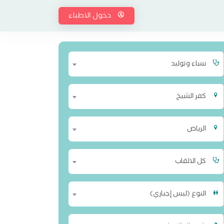
دخول الاطباء
نساء وتوليد
كفر الشيخ
الرياض
كل الالقاب
النوع (ليس إجباري)