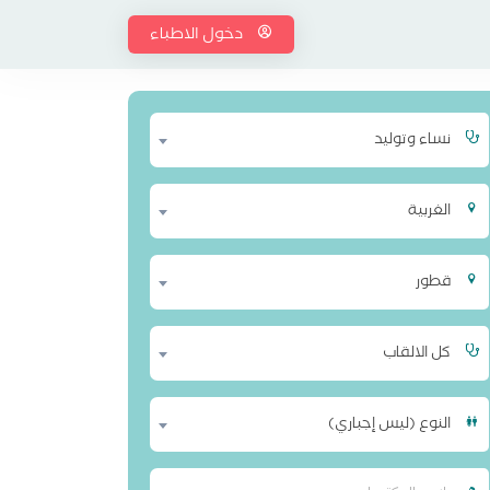
دخول الاطباء
نساء وتوليد
الغربية
قطور
كل الالقاب
النوع (ليس إجباري)