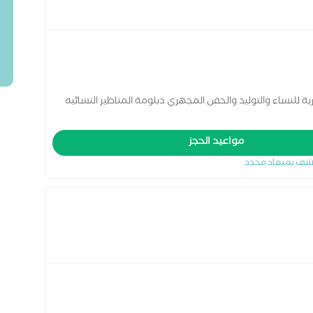
رية للنساء والتوليد والحقن المجهري دبلومة المناظير النسائيه
مواعيد الحجز
شف بميعاد محدد