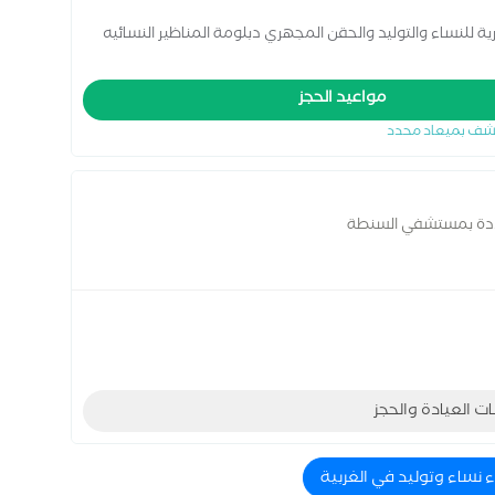
رية للنساء والتوليد والحقن المجهري دبلومة المناظير النسائيه
مواعيد الحجز
شف بميعاد محدد
لادة بمستشفي السنطة
ات العيادة والحجز
ء نساء وتوليد في الغربية