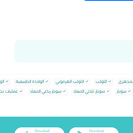
لمجهري
اللولب
اللولب الهرموني
الولادة الطبيعية
الو
سونار
سونار ثلاثي الابعاد
سونار رباعي الابعاد
عمليات تجم
Download
Download