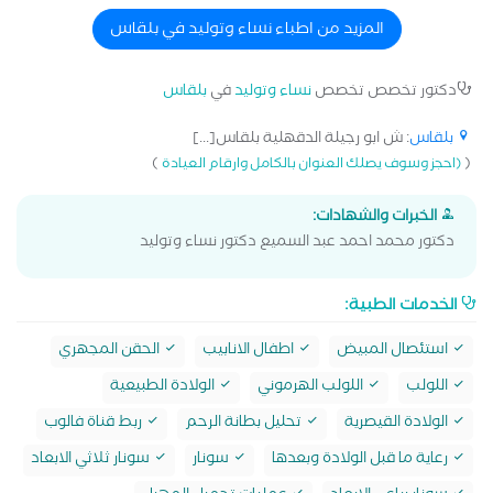
المزيد من اطباء نساء وتوليد في بلقاس
دكتور تخصص تخصص
نساء وتوليد
في
بلقاس
بلقاس
: ش ابو رجيلة الدقهلية بلقاس[...]
)
(
(احجز وسوف يصلك العنوان بالكامل وارقام العيادة
الخبرات والشهادات:
دكتور محمد احمد عبد السميع دكتور نساء وتوليد
الخدمات الطبية:
استئصال المبيض
اطفال الانابيب
الحقن المجهري
اللولب
اللولب الهرموني
الولادة الطبيعية
الولادة القيصرية
تحليل بطانة الرحم
ربط قناة فالوب
رعاية ما قبل الولادة وبعدها
سونار
سونار ثلاثي الابعاد