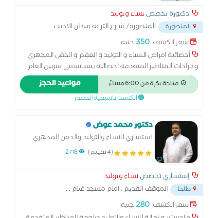
دكتورة تخصص
نساء وتوليد
المنصوره/ شارع الترعه ميدان الاديب
...
المنصورة
350
سعر الكشف:
جنيه
أخصائية امراض النساء و التوليد و العقم و الحقن المجهري
وجراحات المناظير المتقدمة اخصائية بمستشفى شربين العام
سابقا ومستشفى المنصورة العام الجديده سابقا ومستشفى
مواعيد الحجز
متاحة بكرة من 6:00 مساءً
الشاطبي للنساء والتوليد السكندرية سابقا دبلومة امراض
الكشف باسبقية الحضور
النساء والتوليد جامعة بنها ماجستير امراض النساء والتوليد
جامعة بنها الدبلومة الامريكية التجميل النسائي عضو الجمعية
الاكلينكيه لأمراض النساء والتوليد الكشف باحدث سونار رباعي
دكتور محمد عوض
الابعاد سعر الكشف يشمل السونار برنامج متكامل لمتابعة
استشاري النساء والتوليد والحقن المجهري
الحمل و الولادة بدون الم.عمليات تجميل المهبل و شد تضيق
والمناظير IVF, ICSI consultant
(4 تقييم)
2718
المهبل ، جراحات المناظير المتقدمة.
إستشاري تخصص
نساء وتوليد
الموقف القديم ، امام مسجد غنام
...
طلخا
280
سعر الكشف:
جنيه