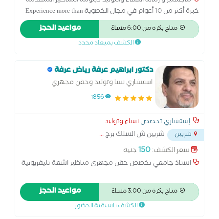
ماجستير و زمالة النساء والتوليد دبلومة المناظير المتقدمة
خبرة أكثر من 10 أعوام في مجال الخصوبة Experience more than
10y at Royal Fertility Centre خبرة في الحقن المجهري مركز
مواعيد الحجز
متاح بكرة من 6:00 مساءً
الأهرام للخصوبة خبرة في الحقن المجهري والمناظير مركز رويال
الكشف بميعاد محدد
للخصوبة بالمنصورة
دكتور ابراهيم عرفة رياض عرفة
استشاري نسا وتوليد وحقن مجهري
1856
إستشاري تخصص
نساء وتوليد
شربين ش السلك برج
...
شربين
150
سعر الكشف:
جنيه
استاذ جامعي تخصص حقن مجهري مناظير اشعة تليفزيونية
مواعيد الحجز
متاح بكرة من 3:00 مساءً
الكشف باسبقية الحضور