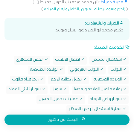
مدينة دمياط
: ش محمد عبده باب الحرس دمياط [...]
)
(
(احجز وسوف يصلك العنوان بالكامل وارقام العيادة
الخبرات والشهادات:
دكتور محمد ابو الخير دكتور نساء وتوليد
الخدمات الطبية:
استئصال المبيض
اطفال الانابيب
الحقن المجهري
اللولب
اللولب الهرموني
الولادة الطبيعية
الولادة القيصرية
تحليل بطانة الرحم
ربط قناة فالوب
رعاية ما قبل الولادة وبعدها
سونار
سونار ثلاثي الابعاد
سونار رباعي الابعاد
عمليات تجميل المهبل
عملية استئصال الرحم بالمنظار
البحث عن دكتور