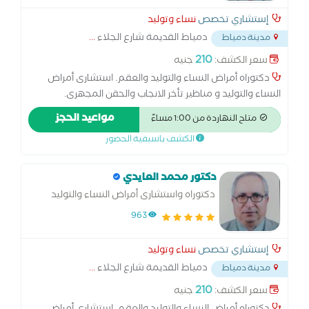
إستشاري تخصص
نساء وتوليد
دمياط القديمة شارع الجلاء
...
مدينة دمياط
210
سعر الكشف:
جنيه
دكتوراه أمراض النساء والتوليد والعقم. استشارى أمراض
النساء والتوليد و مناظير تأخر الانجاب والحقن المجهرى.
والكشف بالسونار والدوبلر الملون. والطبيب خبرة كبيرة وطويلة
مواعيد الحجز
متاح النهاردة من 1:00 مساءً
فى متابعة الحمل والحمل الحرج والولادة بنوعيها الطبيعى
الكشف باسبقية الحضور
والقيصرى والتعامل مع المشيمة. جميع عمليات أمراض النساء
سواء عن طريق البطن أو المهبل مثل استئصال الرحم والاورام
الليفية أو سقوط سقف البدن أو السقوط المهبلى الأمامى
دكتور محمد العايدي
والسقوط المهبلى الخلفى عمليات الحمل خارج الرحم. عمليات
دكتوراه واستشارى أمراض النساء والتوليد
المبيض. عمليات الحقن المجهرى وعمليات العجان والتجميل
والعقم والحقن المجهرى والمناظير.
963
النسائي الجراحى. عمليات المناظير.
إستشاري تخصص
نساء وتوليد
دمياط القديمة شارع الجلاء
...
مدينة دمياط
210
سعر الكشف:
جنيه