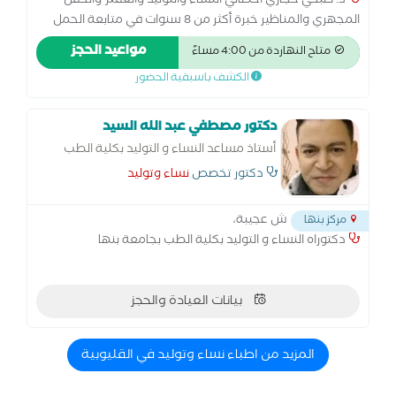
د. صبحي حجازي أخصائي النساء والتوليد والعقم والحقن
المجهري والمناظير خبرة أكثر من 8 سنوات في متابعة الحمل
والولادة الطبيعية والقيصرية، وعلاج تأخر الحمل والحقن
مواعيد الحجز
متاح النهاردة من 4:00 مساءً
المجهري. متخصص في مناظير الرحم والبطن وعلاج تكيس
الكشف باسبقية الحضور
المبايض وبطانة الرحم المهاجرة. أسعى لتقديم رعاية متكاملة
للسيدات في جميع مراحل حياتهن… من أول متابعة الحمل
وحتى تحقيق حلم الأمومة
دكتور مصطفي عبد الله السيد
أستاذ مساعد النساء و التوليد بكلية الطب
بجامعة بنها
دكتور تخصص
نساء وتوليد
ش عجيبة،
مركز بنها
دكتوراه النساء و التوليد بكلية الطب بجامعة بنها
بيانات العيادة والحجز
المزيد من اطباء نساء وتوليد في القليوبية