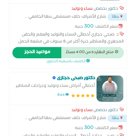
دكتور تخصص
نساء وتوليد
شارع الأشراف خلف مستشفى بنها الجامعي
...
بنها
300
سعر الكشف:
جنيه
د. صبحي حجازي أخصائي النساء والتوليد والعقم والحقن
المجهري والمناظير خبرة أكثر من 8 سنوات في متابعة الحمل
والولادة الطبيعية والقيصرية، وعلاج تأخر الحمل والحقن
مواعيد الحجز
متاح النهاردة من 4:00 مساءً
المجهري. متخصص في مناظير الرحم والبطن وعلاج تكيس
الكشف باسبقية الحضور
المبايض وبطانة الرحم المهاجرة. أسعى لتقديم رعاية متكاملة
للسيدات في جميع مراحل حياتهن… من أول متابعة الحمل
وحتى تحقيق حلم الأمومة
دكتور صبحى حجازى
أخصائي أمراض نساء وتوليد وجراحات المناظير
والحقن المجهري وتحديد نوع الجنين
844
دكتور تخصص
نساء وتوليد
شارع الأشراف خلف مستشفى بنها الجامعي
...
بنها
300
سعر الكشف:
جنيه