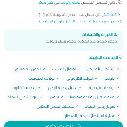
دكتور تخصص تخصص
نساء وتوليد
في
كفر شكر
كفر شكر
: ش جمال عبد الناصر القليوبية كفر [...]
)
(
(احجز وسوف يصلك العنوان بالكامل وارقام العيادة
الخبرات والشهادات:
دكتور محمد عبد الحكيم دكتور نساء وتوليد
الخدمات الطبية:
استئصال المبيض
اطفال الانابيب
الحقن المجهري
اللولب
اللولب الهرموني
الولادة الطبيعية
الولادة القيصرية
تحليل بطانة الرحم
ربط قناة فالوب
رعاية ما قبل الولادة وبعدها
سونار
سونار ثلاثي الابعاد
سونار رباعي الابعاد
عمليات تجميل المهبل
عملية استئصال الرحم بالمنظار
البحث عن دكتور