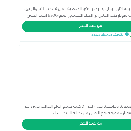
مناظير البطن و الرحم عضو الجمعية العربية لطب الام والجنين
عضو جمعية alexia لجراحات المناظير المتقدمة دبلومة سونار طب الجنين م. الجااء التعليمي عضو ESOG لطب الجنين
دبلومة الحقن المجهري المعتمدة من American association of continuous learning دبلومة الحقن المجهري من
مواعيد الحجز
ن
الكشف بميعاد محدد
...
قيصرية وطبيعية بدون الم ،، تركيب جميع انواع اللوالب بدون الم،،
ار ،، معرفة نوع الجنين من نهاية الشهر التالت
مواعيد الحجز