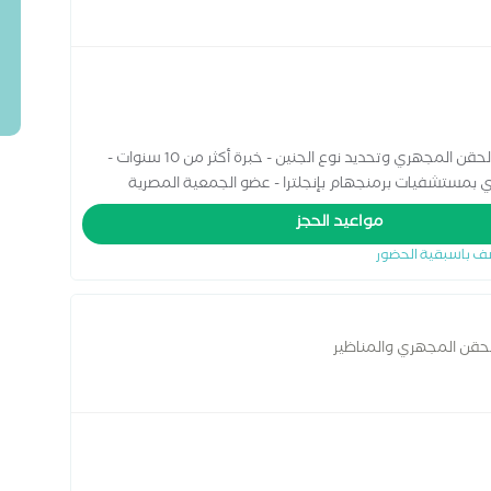
أخصائي التوليد وأمراض النساء وجراحات المناظير والحقن المجهري وتحديد نوع الجنين - خبرة أكثر من 10 سنوات -
ري بمستشفيات برمنجهام بإنجلترا - عضو الجمعية المصرية
مواعيد الحجز
ف باسبقية الحضور
الحقن المجهري والمناظير