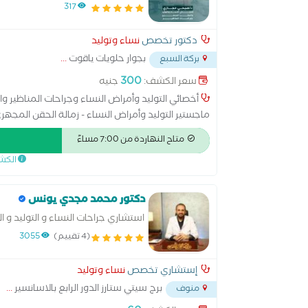
317
دكتور تخصص
نساء وتوليد
بجوار حلويات ياقوت
...
بركة السبع
300
سعر الكشف:
جنيه
ماجستير التوليد وأمراض النساء - زمالة الحقن المجه
للتدخل الجراحي الدقيق - عضو رابطة النساء والتوليد
متاح النهاردة من 7:00 مساءً
الكش
دكتور محمد مجدي يونس
استشاري جراحات النساء و التوليد و 
(4 تقييم)
3055
إستشاري تخصص
نساء وتوليد
برج سيتي ستارز الدور الرابع بالاسانسير
...
منوف