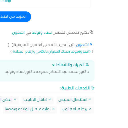
الكش
المزيد من اطبا
دكتور تخصص تخصص
نساء وتوليد
في
اشمون
اشمون
: ش التدريب المهنى اشمون المنوفية[...]
)
(
(احجز وسوف يصلك العنوان بالكامل وارقام العيادة
الخبرات والشهادات:
دكتور محمد عبد السلام حموده دكتور نساء وتوليد
الخدمات الطبية:
استئصال المبيض
اطفال الانابيب
الحقن ا
ربط قناة فالوب
رعاية ما قبل الولادة وبعدها