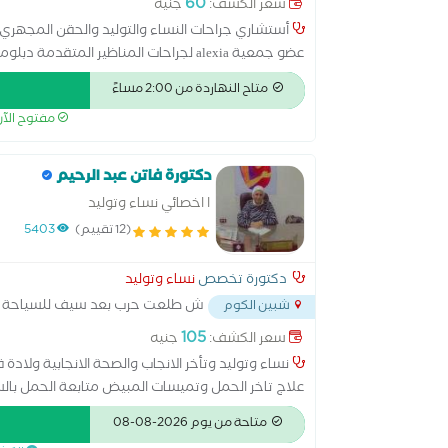
60
سعر الكشف:
جنيه
أستشاري جراحات النساء والتوليد والحقن المجهري و
متاح النهاردة من 2:00 مساءً
الأكاديمية البريطانية
مفتوح الآ
دكتورة فاتن عبد الرحيم
ا اخصائي نساء وتوليد
(12 تقييم)
5403
دكتورة تخصص
نساء وتوليد
ش طلعت حرب بعد سيف للسياحة
شبين الكوم
105
سعر الكشف:
جنيه
نساء وتوليد وتأخر الانجاب والصحة الانجابية ولادة 
علاج تاخر الحمل وتميسات المبيض متابعة الحمل بالسون
متاحة من يوم 2026-08-08