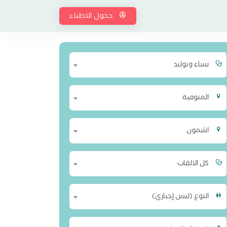
دخول الاطباء
نساء وتوليد
المنوفية
اشمون
كل الالقاب
النوع (ليس إجباري)