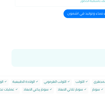
ف باسبقية الحضور
ء نساء وتوليد في اشمون
لمجهري
اللولب
اللولب الهرموني
الولادة الطبيعية
الو
سونار
سونار ثلاثي الابعاد
سونار رباعي الابعاد
عمليات تجم