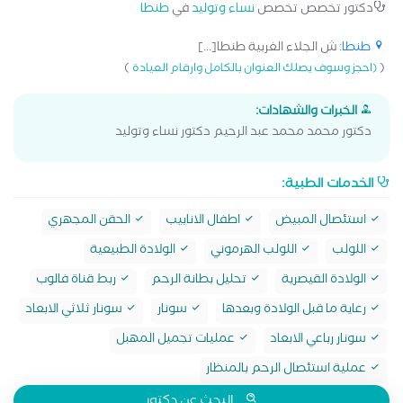
دكتور تخصص تخصص
نساء وتوليد
في
طنطا
طنطا
: ش الجلاء الغربية طنطا[...]
)
(
(احجز وسوف يصلك العنوان بالكامل وارقام العيادة
الخبرات والشهادات:
دكتور محمد محمد عبد الرحيم دكتور نساء وتوليد
الخدمات الطبية:
استئصال المبيض
اطفال الانابيب
الحقن المجهري
اللولب
اللولب الهرموني
الولادة الطبيعية
الولادة القيصرية
تحليل بطانة الرحم
ربط قناة فالوب
رعاية ما قبل الولادة وبعدها
سونار
سونار ثلاثي الابعاد
سونار رباعي الابعاد
عمليات تجميل المهبل
عملية استئصال الرحم بالمنظار
البحث عن دكتور