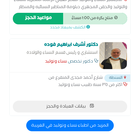
ماجستير النساء والتوليد القصر العيني الزمالة المصرية للنساء
والتوليد والحقن المجهري دبلومة المناظير النسائيه والمنظار
الرحمي جامعة عين شمس
مواعيد الحجز
متاح بكرة من 1:00 مساءً
الكشف بميعاد محدد
دكتور أشرف ابراهيم فوده
استشاري و رئيس قسم النساء والولادة
بمستشفي السنطة
دكتور تخصص
نساء وتوليد
شارع أحمد مجدى المتفرع من
السنطة
اكثر من ٣٥ سنه طبيب نساء وتوليد
بيانات العيادة والحجز
المزيد من اطباء نساء وتوليد في الغربية