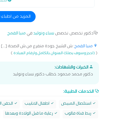
الكش
المزيد من اطباء 
دكتور تخصص تخصص
نساء وتوليد
في
منيا القمح
منيا القمح
: ش الشيخ جودة متفرع من ش الصحة [...]
)
(
(احجز وسوف يصلك العنوان بالكامل وارقام العيادة
الخبرات والشهادات:
دكتور محمد محمود خطاب دكتور نساء وتوليد
الخدمات الطبية:
استئصال المبيض
اطفال الانابيب
الحقن ا
ربط قناة فالوب
رعاية ما قبل الولادة وبعدها