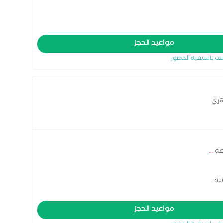
مواعيد الحجز
ف باسبقية الحضور
هري
صه
...
مواعيد الحجز