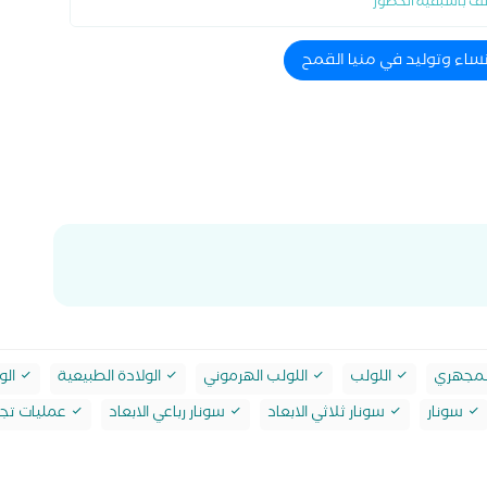
ف باسبقية الحضور
نساء وتوليد في منيا القمح
لمجهري
اللولب
اللولب الهرموني
الولادة الطبيعية
الو
سونار
سونار ثلاثي الابعاد
سونار رباعي الابعاد
عمليات تجم