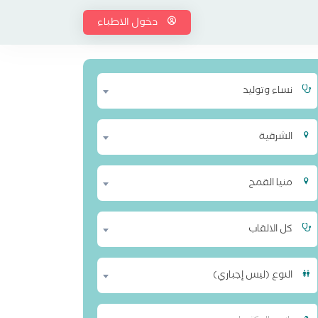
دخول الاطباء
نساء وتوليد
الشرقية
منيا القمح
كل الالقاب
النوع (ليس إجباري)