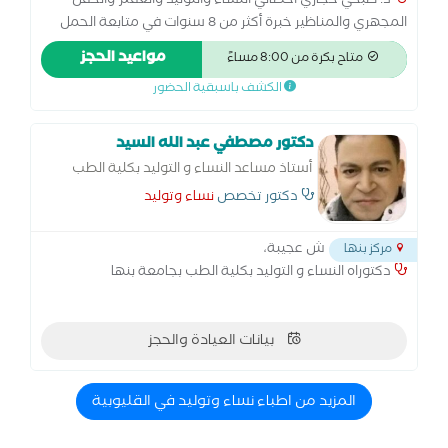
د. صبحي حجازي أخصائي النساء والتوليد والعقم والحقن
المجهري والمناظير خبرة أكثر من 8 سنوات في متابعة الحمل
والولادة الطبيعية والقيصرية، وعلاج تأخر الحمل والحقن
مواعيد الحجز
متاح بكرة من 8:00 مساءً
المجهري. متخصص في مناظير الرحم والبطن وعلاج تكيس
الكشف باسبقية الحضور
المبايض وبطانة الرحم المهاجرة. أسعى لتقديم رعاية متكاملة
للسيدات في جميع مراحل حياتهن… من أول متابعة الحمل
وحتى تحقيق حلم الأمومة
دكتور مصطفي عبد الله السيد
أستاذ مساعد النساء و التوليد بكلية الطب
بجامعة بنها
دكتور تخصص
نساء وتوليد
ش عجيبة،
مركز بنها
دكتوراه النساء و التوليد بكلية الطب بجامعة بنها
بيانات العيادة والحجز
المزيد من اطباء نساء وتوليد في القليوبية