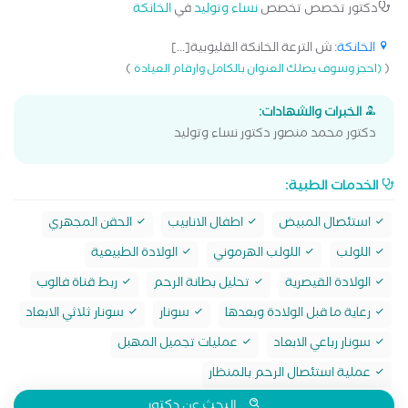
دكتور تخصص تخصص
نساء وتوليد
في
الخانكة
الخانكة
: ش الترعة الخانكة القليوبية[...]
)
(
(احجز وسوف يصلك العنوان بالكامل وارقام العيادة
الخبرات والشهادات:
دكتور محمد منصور دكتور نساء وتوليد
الخدمات الطبية:
استئصال المبيض
اطفال الانابيب
الحقن المجهري
اللولب
اللولب الهرموني
الولادة الطبيعية
الولادة القيصرية
تحليل بطانة الرحم
ربط قناة فالوب
رعاية ما قبل الولادة وبعدها
سونار
سونار ثلاثي الابعاد
سونار رباعي الابعاد
عمليات تجميل المهبل
عملية استئصال الرحم بالمنظار
البحث عن دكتور