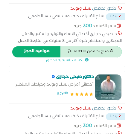
دكتور تخصص
نساء وتوليد
شارع الأشراف خلف مستشفى بنها الجامعي
...
بنها
300
سعر الكشف:
جنيه
د. صبحي حجازي أخصائي النساء والتوليد والعقم والحقن
المجهري والمناظير خبرة أكثر من 8 سنوات في متابعة الحمل
والولادة الطبيعية والقيصرية، وعلاج تأخر الحمل والحقن
مواعيد الحجز
متاح بكرة من 8:00 مساءً
المجهري. متخصص في مناظير الرحم والبطن وعلاج تكيس
الكشف باسبقية الحضور
المبايض وبطانة الرحم المهاجرة. أسعى لتقديم رعاية متكاملة
للسيدات في جميع مراحل حياتهن… من أول متابعة الحمل
وحتى تحقيق حلم الأمومة
دكتور صبحى حجازى
أخصائي أمراض نساء وتوليد وجراحات المناظير
والحقن المجهري وتحديد نوع الجنين
839
دكتور تخصص
نساء وتوليد
شارع الأشراف خلف مستشفى بنها الجامعي
...
بنها
300
سعر الكشف:
جنيه