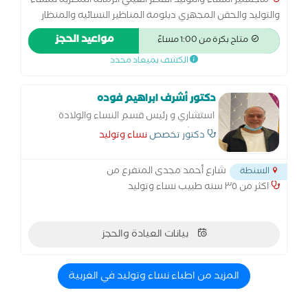
ماجستير النساء والتوليد القصر العيني الزمالة المصرية للنساء
والتوليد والحقن المجهري دبلومة المناظير النسائيه والمنظار
الرحمي جامعة عين شمس
مواعيد الحجز
متاح بكرة من 1:00 مساءً
الكشف بميعاد محدد
دكتور أشرف ابراهيم فوده
استشاري و رئيس قسم النساء والولادة
بمستشفي السنطة
دكتور تخصص
نساء وتوليد
شارع أحمد مجدى المتفرع من
السنطة
اكثر من ٣٥ سنه طبيب نساء وتوليد
بيانات العيادة والحجز
المزيد من اطباء نساء وتوليد في الغربية