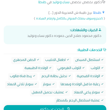
دكتور تخصص تخصص
نساء وتوليد
في
طنطا
طنطا
: برج طيبة ش المديرية الدور [...]
)
(
(احجز وسوف يصلك العنوان بالكامل وارقام العيادة
الخبرات والشهادات:
دكتور محمود صلاح الدين حموده دكتور نساء وتوليد
الخدمات الطبية:
استئصال المبيض
اطفال الانابيب
الحقن المجهري
اللولب
اللولب الهرموني
الولادة الطبيعية
الولادة القيصرية
تحليل بطانة الرحم
ربط قناة فالوب
رعاية ما قبل الولادة وبعدها
سونار
سونار ثلاثي الابعاد
سونار رباعي الابعاد
عمليات تجميل المهبل
عملية استئصال الرحم بالمنظار
البحث عن دكتور