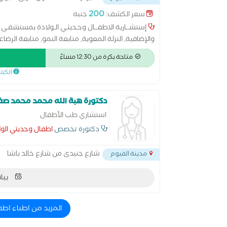
200
سعر الكشف:
جنيه
إستشــارية الاطفــال وحـديثـي الـولادة بمستشفـى
والإضافية, النزلة المعوية, متابعة النمو, متابعة الرضاع
متاحة بكرة من 12:30 مساءً
الكش
دكتورة هبة الله محمد محمد صف
استشاري طب الأطفال
دكتورة تخصص
اطفال وحديثي الول
شارع جنيدى من شارع خالد باشا
مدينة الفيوم
بيان
المزيد من اطباء اطف