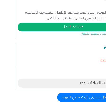
 الفيـوم العـام, حساسية صدر الأطفال, التطعيمات الأساسية
ة, الربو الشعبي, امراض المناعة, منظار الاذن
مواعيد الحجز
ف باسبقية الحضور
ر
ادة
ات العيادة والحجز
ال وحديثي الولادة في الفيوم