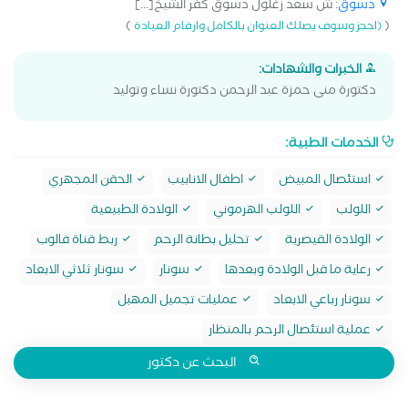
دسوق
: ش سعد زغلول دسوق كفر الشيخ[...]
)
(
(احجز وسوف يصلك العنوان بالكامل وارقام العيادة
الخبرات والشهادات:
دكتورة منى حمزة عبد الرحمن دكتورة نساء وتوليد
الخدمات الطبية:
استئصال المبيض
اطفال الانابيب
الحقن المجهري
اللولب
اللولب الهرموني
الولادة الطبيعية
الولادة القيصرية
تحليل بطانة الرحم
ربط قناة فالوب
رعاية ما قبل الولادة وبعدها
سونار
سونار ثلاثي الابعاد
سونار رباعي الابعاد
عمليات تجميل المهبل
عملية استئصال الرحم بالمنظار
البحث عن دكتور