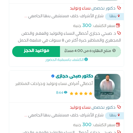
دكتور تخصص
نساء وتوليد
شارع الأشراف خلف مستشفى بنها الجامعي
...
بنها
300
سعر الكشف:
جنيه
د. صبحي حجازي أخصائي النساء والتوليد والعقم والحقن
المجهري والمناظير خبرة أكثر من 8 سنوات في متابعة الحمل
والولادة الطبيعية والقيصرية، وعلاج تأخر الحمل والحقن
مواعيد الحجز
متاح النهاردة من 4:00 مساءً
المجهري. متخصص في مناظير الرحم والبطن وعلاج تكيس
الكشف باسبقية الحضور
المبايض وبطانة الرحم المهاجرة. أسعى لتقديم رعاية متكاملة
للسيدات في جميع مراحل حياتهن… من أول متابعة الحمل
وحتى تحقيق حلم الأمومة
دكتور صبحى حجازى
أخصائي أمراض نساء وتوليد وجراحات المناظير
والحقن المجهري وتحديد نوع الجنين
844
دكتور تخصص
نساء وتوليد
شارع الأشراف خلف مستشفى بنها الجامعي
...
بنها
300
سعر الكشف:
جنيه