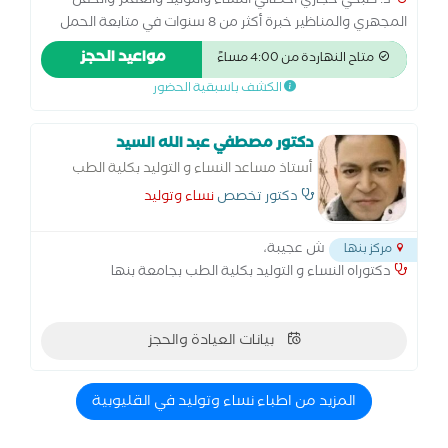
د. صبحي حجازي أخصائي النساء والتوليد والعقم والحقن
المجهري والمناظير خبرة أكثر من 8 سنوات في متابعة الحمل
والولادة الطبيعية والقيصرية، وعلاج تأخر الحمل والحقن
مواعيد الحجز
متاح النهاردة من 4:00 مساءً
المجهري. متخصص في مناظير الرحم والبطن وعلاج تكيس
الكشف باسبقية الحضور
المبايض وبطانة الرحم المهاجرة. أسعى لتقديم رعاية متكاملة
للسيدات في جميع مراحل حياتهن… من أول متابعة الحمل
وحتى تحقيق حلم الأمومة
دكتور مصطفي عبد الله السيد
أستاذ مساعد النساء و التوليد بكلية الطب
بجامعة بنها
دكتور تخصص
نساء وتوليد
ش عجيبة،
مركز بنها
دكتوراه النساء و التوليد بكلية الطب بجامعة بنها
بيانات العيادة والحجز
المزيد من اطباء نساء وتوليد في القليوبية