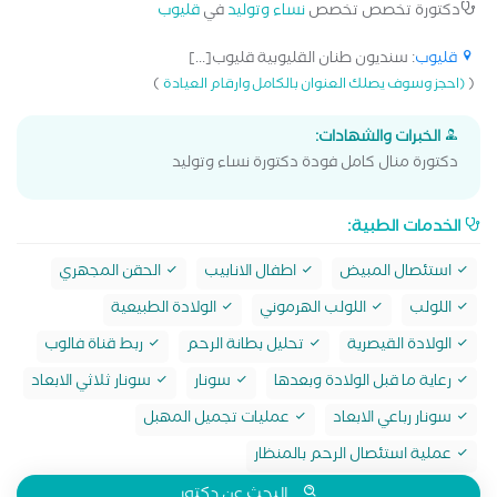
دكتورة تخصص تخصص
نساء وتوليد
في
قليوب
قليوب
: سنديون طنان القليوبية قليوب[...]
)
(
(احجز وسوف يصلك العنوان بالكامل وارقام العيادة
الخبرات والشهادات:
دكتورة منال كامل فودة دكتورة نساء وتوليد
الخدمات الطبية:
استئصال المبيض
اطفال الانابيب
الحقن المجهري
اللولب
اللولب الهرموني
الولادة الطبيعية
الولادة القيصرية
تحليل بطانة الرحم
ربط قناة فالوب
رعاية ما قبل الولادة وبعدها
سونار
سونار ثلاثي الابعاد
سونار رباعي الابعاد
عمليات تجميل المهبل
عملية استئصال الرحم بالمنظار
البحث عن دكتور