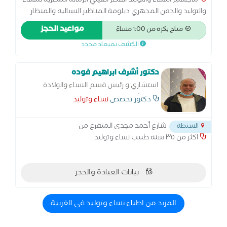
ماجستير النساء والتوليد القصر العيني الزمالة المصرية للنساء
والتوليد والحقن المجهري دبلومة المناظير النسائيه والمنظار
الرحمي جامعة عين شمس
مواعيد الحجز
متاح بكرة من 1:00 مساءً
الكشف بميعاد محدد
دكتور أشرف ابراهيم فوده
استشاري و رئيس قسم النساء والولادة
بمستشفي السنطة
دكتور تخصص
نساء وتوليد
شارع أحمد مجدى المتفرع من
السنطة
اكثر من ٣٥ سنه طبيب نساء وتوليد
بيانات العيادة والحجز
المزيد من اطباء نساء وتوليد في الغربية