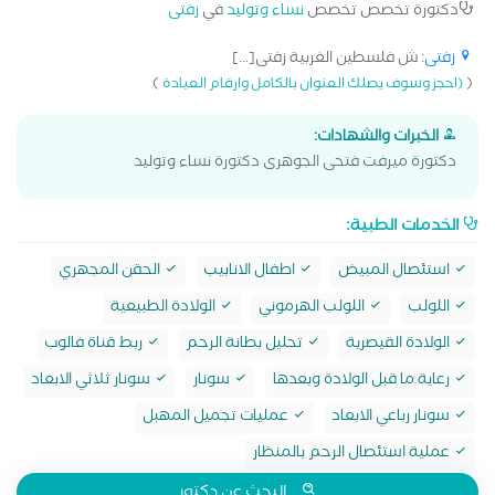
دكتورة تخصص تخصص
نساء وتوليد
في
زفتى
زفتى
: ش فلسطين الغربية زفتى[...]
)
(
(احجز وسوف يصلك العنوان بالكامل وارقام العيادة
الخبرات والشهادات:
دكتورة ميرفت فتحى الجوهرى دكتورة نساء وتوليد
الخدمات الطبية:
استئصال المبيض
اطفال الانابيب
الحقن المجهري
اللولب
اللولب الهرموني
الولادة الطبيعية
الولادة القيصرية
تحليل بطانة الرحم
ربط قناة فالوب
رعاية ما قبل الولادة وبعدها
سونار
سونار ثلاثي الابعاد
سونار رباعي الابعاد
عمليات تجميل المهبل
عملية استئصال الرحم بالمنظار
البحث عن دكتور