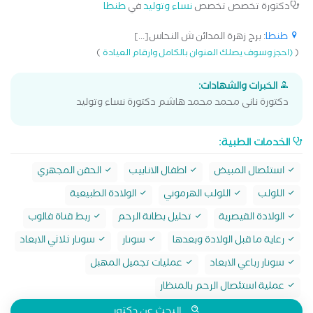
دكتورة تخصص تخصص
نساء وتوليد
في
طنطا
طنطا
: برج زهرة المدائن ش النحاس[...]
)
(
(احجز وسوف يصلك العنوان بالكامل وارقام العيادة
الخبرات والشهادات:
دكتورة نانى محمد محمد هاشم دكتورة نساء وتوليد
الخدمات الطبية:
استئصال المبيض
اطفال الانابيب
الحقن المجهري
اللولب
اللولب الهرموني
الولادة الطبيعية
الولادة القيصرية
تحليل بطانة الرحم
ربط قناة فالوب
رعاية ما قبل الولادة وبعدها
سونار
سونار ثلاثي الابعاد
سونار رباعي الابعاد
عمليات تجميل المهبل
عملية استئصال الرحم بالمنظار
البحث عن دكتور