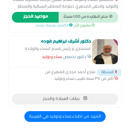
ماجستير النساء والتوليد القصر العيني الزمالة المصرية للنساء
والتوليد والحقن المجهري دبلومة المناظير النسائيه والمنظار
الرحمي جامعة عين شمس
مواعيد الحجز
متاح النهاردة من 1:00 مساءً
مفتوح الآن
الكشف بميعاد محدد
دكتور أشرف ابراهيم فوده
استشاري و رئيس قسم النساء والولادة
بمستشفي السنطة
دكتور تخصص
نساء وتوليد
شارع أحمد مجدى المتفرع من
السنطة
اكثر من ٣٥ سنه طبيب نساء وتوليد
بيانات العيادة والحجز
المزيد من اطباء نساء وتوليد في الغربية